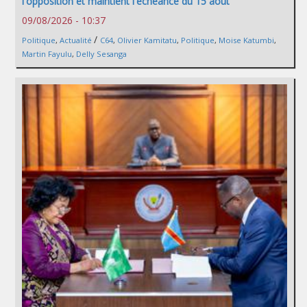
l'opposition et maintient l'échéance du 15 août
09/08/2026 - 10:37
/
Politique
,
Actualité
C64
,
Olivier Kamitatu
,
Politique
,
Moise Katumbi
,
Martin Fayulu
,
Delly Sesanga