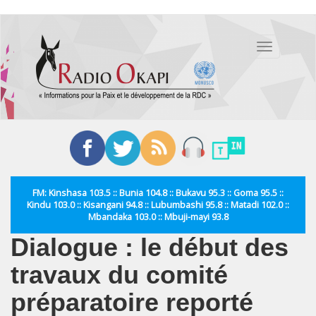
Aller
au
Toggle
contenu
navigation
principal
FM: Kinshasa 103.5 :: Bunia 104.8 :: Bukavu 95.3 :: Goma 95.5 ::
Kindu 103.0 :: Kisangani 94.8 :: Lubumbashi 95.8 :: Matadi 102.0 ::
Mbandaka 103.0 :: Mbuji-mayi 93.8
Dialogue : le début des
travaux du comité
préparatoire reporté