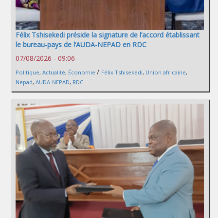
Félix Tshisekedi préside la signature de l’accord établissant
le bureau-pays de l’AUDA-NEPAD en RDC
07/08/2026 - 09:06
/
Politique
,
Actualité
,
Économie
Félix Tshisekedi
,
Union africaine
,
Nepad
,
AUDA-NEPAD
,
RDC