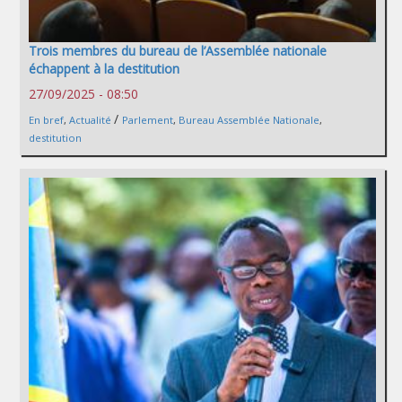
Trois membres du bureau de l’Assemblée nationale
échappent à la destitution
27/09/2025 - 08:50
/
En bref
,
Actualité
Parlement
,
Bureau Assemblée Nationale
,
destitution