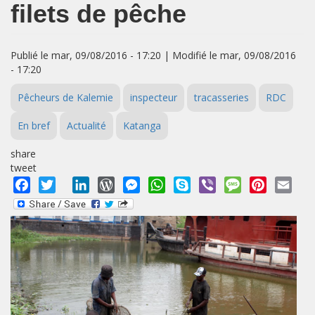
filets de pêche
Publié le mar, 09/08/2016 - 17:20 | Modifié le mar, 09/08/2016
- 17:20
Pêcheurs de Kalemie
inspecteur
tracasseries
RDC
En bref
Actualité
Katanga
share
tweet
Facebook
Twitter
LinkedIn
WordPress
Messenger
WhatsApp
Skype
Viber
Message
Pinterest
Emai