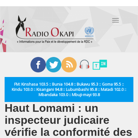
Aller
au
Toggle
contenu
navigation
principal
FM: Kinshasa 103.5 :: Bunia 104.8 :: Bukavu 95.3 :: Goma 95.5 ::
Kindu 103.0 :: Kisangani 94.8 :: Lubumbashi 95.8 :: Matadi 102.0 ::
Mbandaka 103.0 :: Mbuji-mayi 93.8
Haut Lomami : un
inspecteur judicaire
vérifie la conformité des