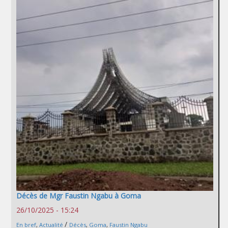
Décès de Mgr Faustin Ngabu à Goma
26/10/2025 - 15:24
/
En bref
,
Actualité
Décès
,
Goma
,
Faustin Ngabu