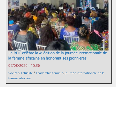
La RDC célèbre la 4ᵉ édition de la Journée internationale de
la femme africaine en honorant ses pionnières
07/08/2026 - 15:36
/
Société
,
Actualité
Leadership féminin
,
journée internationale de la
femme africaine