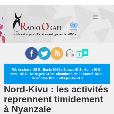
Aller
au
Toggle
contenu
navigation
principal
FM: Kinshasa 103.5 :: Bunia 104.8 :: Bukavu 95.3 :: Goma 95.5 ::
Kindu 103.0 :: Kisangani 94.8 :: Lubumbashi 95.8 :: Matadi 102.0 ::
Mbandaka 103.0 :: Mbuji-mayi 93.8
Nord-Kivu : les activités
reprennent timidement
à Nyanzale