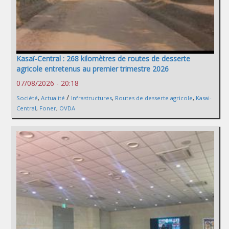
Kasaï-Central : 268 kilomètres de routes de desserte
agricole entretenus au premier trimestre 2026
07/08/2026 - 20:18
/
Société
,
Actualité
Infrastructures
,
Routes de desserte agricole
,
Kasai-
Central
,
Foner
,
OVDA