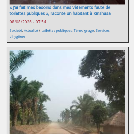
« J’ai fait mes besoins dans mes vêtements faute de
toilettes publiques », raconte un habitant à Kinshasa
08/08/2026 - 07:54
/
Société
,
Actualité
toilettes publiques
,
Témoignage
,
Services
d'hygiène