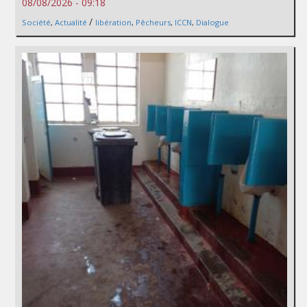
08/08/2026 - 09:18
/
Société
,
Actualité
libération
,
Pêcheurs
,
ICCN
,
Dialogue