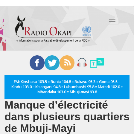
Aller
au
Toggle
contenu
navigation
principal
FM: Kinshasa 103.5 :: Bunia 104.8 :: Bukavu 95.3 :: Goma 95.5 ::
Kindu 103.0 :: Kisangani 94.8 :: Lubumbashi 95.8 :: Matadi 102.0 ::
Mbandaka 103.0 :: Mbuji-mayi 93.8
Manque d’électricité
dans plusieurs quartiers
de Mbuji-Mayi