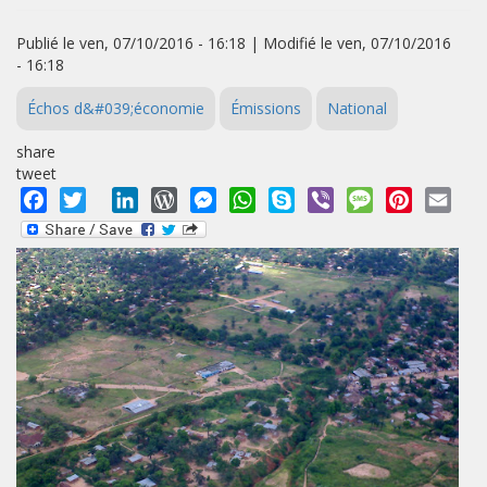
Publié le ven, 07/10/2016 - 16:18 | Modifié le ven, 07/10/2016
- 16:18
Échos d&#039;économie
Émissions
National
share
tweet
Facebook
Twitter
LinkedIn
WordPress
Messenger
WhatsApp
Skype
Viber
Message
Pinterest
Emai