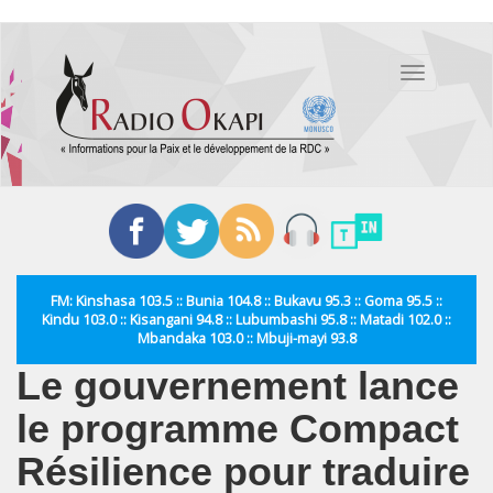
Aller
au
Toggle
contenu
navigation
principal
FM: Kinshasa 103.5 :: Bunia 104.8 :: Bukavu 95.3 :: Goma 95.5 ::
Kindu 103.0 :: Kisangani 94.8 :: Lubumbashi 95.8 :: Matadi 102.0 ::
Mbandaka 103.0 :: Mbuji-mayi 93.8
Le gouvernement lance
le programme Compact
Résilience pour traduire