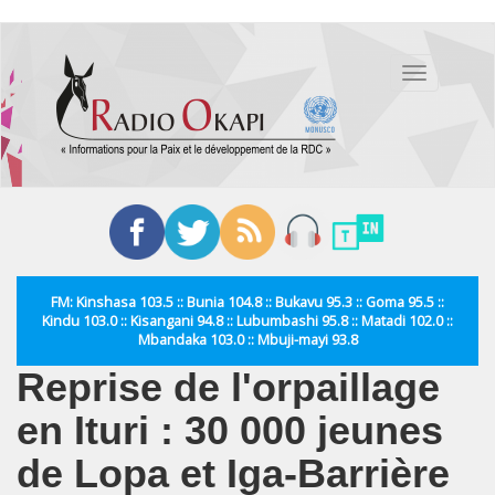
Aller
au
Toggle
contenu
navigation
principal
FM: Kinshasa 103.5 :: Bunia 104.8 :: Bukavu 95.3 :: Goma 95.5 ::
Kindu 103.0 :: Kisangani 94.8 :: Lubumbashi 95.8 :: Matadi 102.0 ::
Mbandaka 103.0 :: Mbuji-mayi 93.8
Reprise de l'orpaillage
en Ituri : 30 000 jeunes
de Lopa et Iga-Barrière