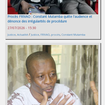
Procès FRIVAO : Constant Mutamba quitte l'audience et
dénonce des irrégularités de procédure
27/07/2026 - 15:30
/
Justice
,
Actualité
Justice
,
FRIVAO
,
procès
,
Constant Mutamba