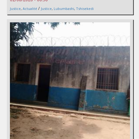
/
Justice
,
Actualité
Justice
,
Lubumbashi
,
Tshisekedi