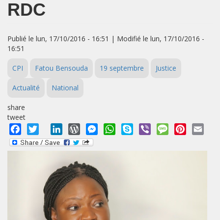
RDC
Publié le lun, 17/10/2016 - 16:51 | Modifié le lun, 17/10/2016 -
16:51
CPI
Fatou Bensouda
19 septembre
Justice
Actualité
National
share
tweet
Facebook
Twitter
LinkedIn
WordPress
Messenger
WhatsApp
Skype
Viber
Message
Pinterest
Emai