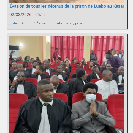
Évasion de tous les détenus de la prison de Luebo au Kasaï
02/08/2026 - 05:19
/
Justice
,
Actualité
évasion
,
Luabo
,
Kasaï
,
prison