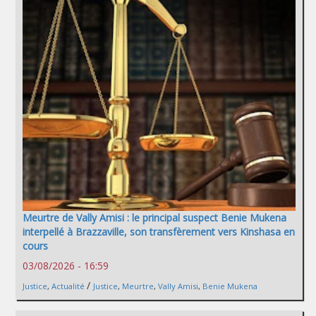
Meurtre de Vally Amisi : le principal suspect Benie Mukena
interpellé à Brazzaville, son transfèrement vers Kinshasa en
cours
03/08/2026 - 16:59
/
Justice
,
Actualité
Justice
,
Meurtre
,
Vally Amisi
,
Benie Mukena