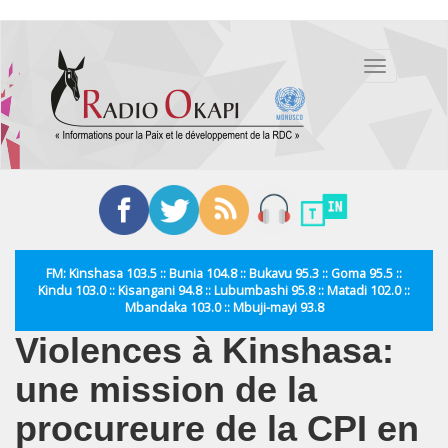
Aller
au
Toggle
contenu
navigation
principal
FM: Kinshasa 103.5 :: Bunia 104.8 :: Bukavu 95.3 :: Goma 95.5 ::
Kindu 103.0 :: Kisangani 94.8 :: Lubumbashi 95.8 :: Matadi 102.0 ::
Mbandaka 103.0 :: Mbuji-mayi 93.8
Violences à Kinshasa:
une mission de la
procureure de la CPI en