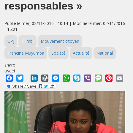
responsables »
Publié le mer, 02/11/2016 - 10:14 | Modifié le mer, 02/11/2016
- 15:21
UPJ
Filimbi
Mouvement citoyen
Francine Muyumba
Société
Actualité
National
share
tweet
Facebook
Twitter
LinkedIn
WordPress
Messenger
WhatsApp
Skype
Viber
Message
Pinterest
Emai