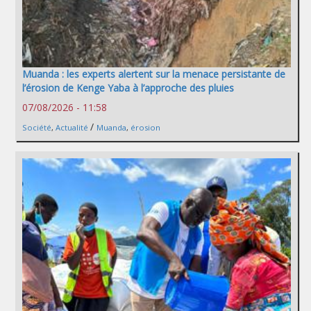
Muanda : les experts alertent sur la menace persistante de
l’érosion de Kenge Yaba à l’approche des pluies
07/08/2026 - 11:58
/
Société
,
Actualité
Muanda
,
érosion