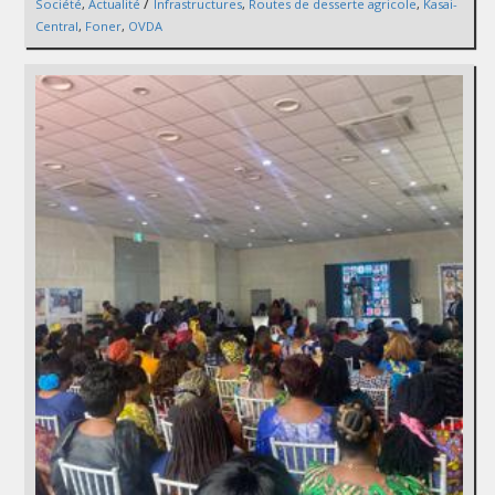
/
Société
,
Actualité
Infrastructures
,
Routes de desserte agricole
,
Kasai-
Central
,
Foner
,
OVDA