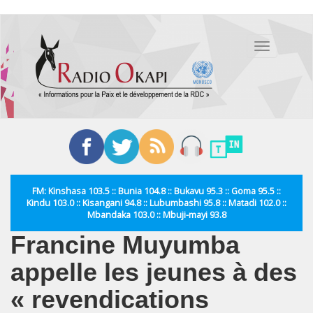
Aller
au
Toggle
contenu
navigation
principal
FM: Kinshasa 103.5 :: Bunia 104.8 :: Bukavu 95.3 :: Goma 95.5 ::
Kindu 103.0 :: Kisangani 94.8 :: Lubumbashi 95.8 :: Matadi 102.0 ::
Mbandaka 103.0 :: Mbuji-mayi 93.8
Francine Muyumba
appelle les jeunes à des
« revendications