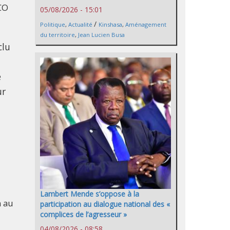
CO
05/08/2026 - 15:01
/
Politique
,
Actualité
Kinshasa
,
Aménagement
du territoire
,
Jean Lucien Busa
clu
é
ur
Lambert Mende s’oppose à la
n au
participation au dialogue national des «
complices de l’agresseur »
04/08/2026 - 08:58