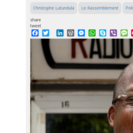
Christophe Lutundula
Le Rassemblement
Poli
share
tweet
Facebook
Twitter
LinkedIn
WordPress
Messenger
WhatsApp
Skype
Viber
M