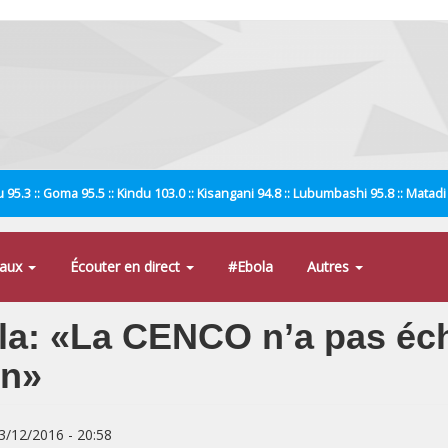
 95.3 :: Goma 95.5 :: Kindu 103.0 :: Kisangani 94.8 :: Lubumbashi 95.8 :: Matad
naux
Écouter en direct
#Ebola
Autres
la: «La CENCO n’a pas éc
on»
03/12/2016 - 20:58