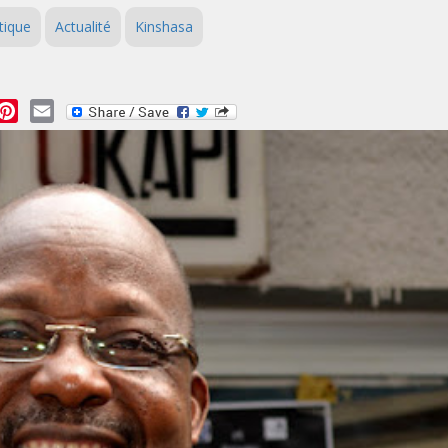
tique
Actualité
Kinshasa
essage
Pinterest
Email