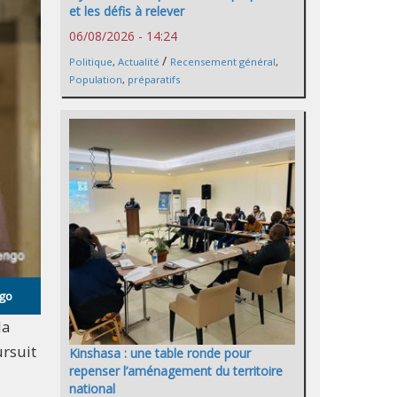
et les défis à relever
06/08/2026 - 14:24
/
Politique
,
Actualité
Recensement général
,
Population
,
préparatifs
ngo
la
ursuit
Kinshasa : une table ronde pour
repenser l’aménagement du territoire
national