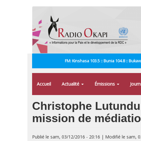
Aller
au
contenu
principal
FM: Kinshasa 103.5 :: Bunia 104.8 :: Bukavu
Accueil
Actualité
Émissions
Jour
Christophe Lutundu
mission de médiati
Publié le sam, 03/12/2016 - 20:16 | Modifié le sam, 