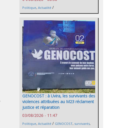
/
Politique
,
Actualité
GENOCOST : à Uvira, les survivants des
violences attribuées au M23 réclament
justice et réparation
03/08/2026 - 11:47
/
Politique
,
Actualité
GENOCOST
,
survivants
,