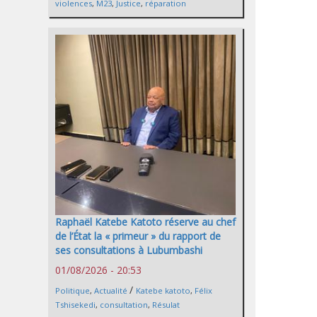
violences
,
M23
,
Justice
,
réparation
Raphaël Katebe Katoto réserve au chef
de l’État la « primeur » du rapport de
ses consultations à Lubumbashi
01/08/2026 - 20:53
/
Politique
,
Actualité
Katebe katoto
,
Félix
Tshisekedi
,
consultation
,
Résulat