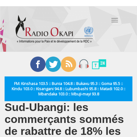
Aller
au
Toggle
contenu
navigation
principal
FM: Kinshasa 103.5 :: Bunia 104.8 :: Bukavu 95.3 :: Goma 95.5 ::
Kindu 103.0 :: Kisangani 94.8 :: Lubumbashi 95.8 :: Matadi 102.0 ::
Mbandaka 103.0 :: Mbuji-mayi 93.8
Sud-Ubangi: les
commerçants sommés
de rabattre de 18% les