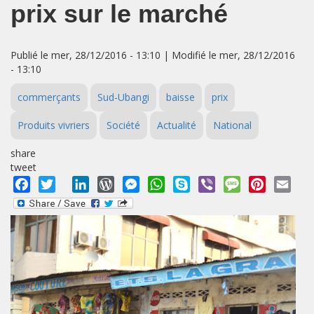
prix sur le marché
Publié le mer, 28/12/2016 - 13:10 | Modifié le mer, 28/12/2016
- 13:10
commerçants
Sud-Ubangi
baisse
prix
Produits vivriers
Société
Actualité
National
share
tweet
Facebook
Twitter
LinkedIn
WordPress
Messenger
WhatsApp
Skype
Viber
Message
Pinterest
Emai