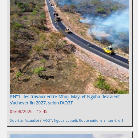
RN°1 : les travaux entre Mbuji-Mayi et Nguba devraient
s’achever fin 2027, selon l’ACGT
06/08/2026 - 13:45
/
Société
,
Actualité
ACGT
,
Nguba-Lubudi
,
Route nationale numéro 1