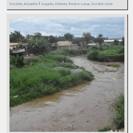
/
Société
,
Actualité
noyade
,
Enfants
,
Rivière Lulua
,
Société civile