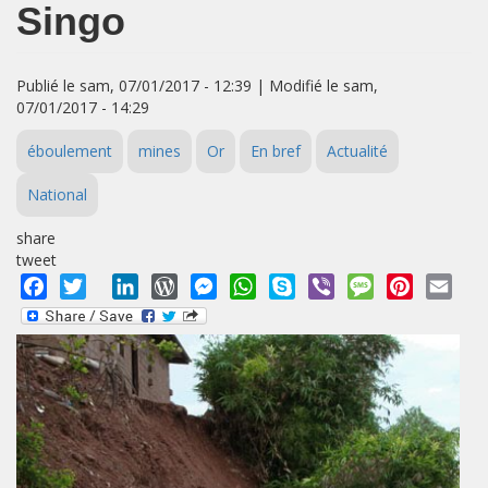
Singo
Publié le sam, 07/01/2017 - 12:39 | Modifié le sam,
07/01/2017 - 14:29
éboulement
mines
Or
En bref
Actualité
National
share
tweet
Facebook
Twitter
LinkedIn
WordPress
Messenger
WhatsApp
Skype
Viber
Message
Pinterest
Emai