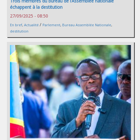
Trois membres du bureau de l’Assemblée nationale
échappent à la destitution
27/09/2025 - 08:50
/
En bref
,
Actualité
Parlement
,
Bureau Assemblée Nationale
,
destitution