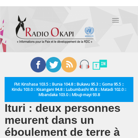
Aller
au
Toggle
contenu
navigation
principal
FM: Kinshasa 103.5 :: Bunia 104.8 :: Bukavu 95.3 :: Goma 95.5 ::
Kindu 103.0 :: Kisangani 94.8 :: Lubumbashi 95.8 :: Matadi 102.0 ::
Mbandaka 103.0 :: Mbuji-mayi 93.8
Ituri : deux personnes
meurent dans un
éboulement de terre à