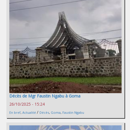
Décès de Mgr Faustin Ngabu à Goma
26/10/2025 - 15:24
/
En bref
,
Actualité
Décès
,
Goma
,
Faustin Ngabu