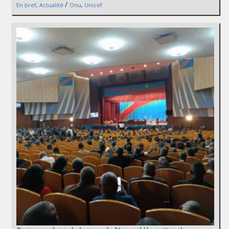
/
En bref
,
Actualité
Onu
,
Unicef