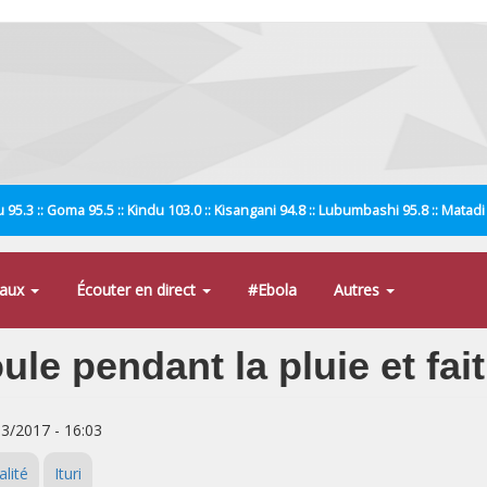
 95.3 :: Goma 95.5 :: Kindu 103.0 :: Kisangani 94.8 :: Lubumbashi 95.8 :: Matad
naux
Écouter en direct
#Ebola
Autres
oule pendant la pluie et fai
03/2017 - 16:03
alité
Ituri