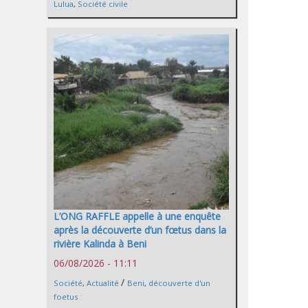
Lulua
,
Société civile
L’ONG RAFFLE appelle à une enquête
après la découverte d’un fœtus dans la
rivière Kalinda à Beni
06/08/2026 - 11:11
/
Société
,
Actualité
Beni
,
découverte d'un
foetus