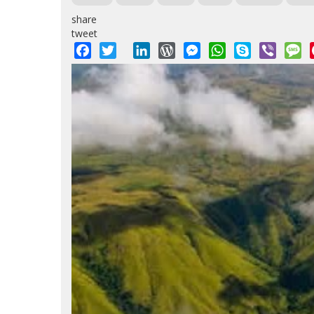
share
tweet
Facebook
Twitter
LinkedIn
WordPress
Messenger
WhatsApp
Skype
Viber
M