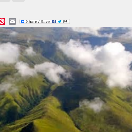
essage
Pinterest
Email