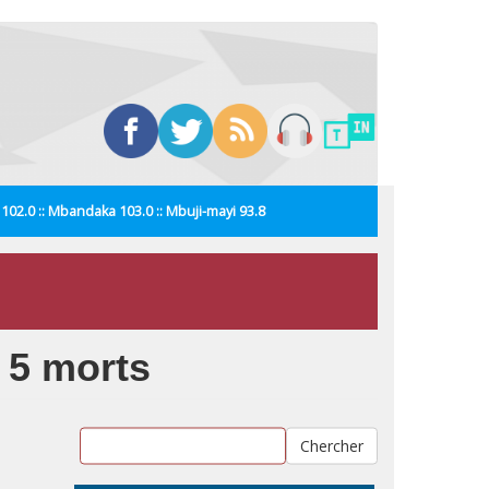
i 102.0 :: Mbandaka 103.0 :: Mbuji-mayi 93.8
t 5 morts
Chercher