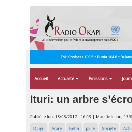
Aller
au
contenu
principal
FM: Kinshasa 103.5 :: Bunia 104.8 :: Bukavu
Accueil
Actualité
Émissions
Jour
Ituri: un arbre s’écr
Publié le lun, 13/03/2017 - 16:03 | Modifié le lun, 13/
Djugu
Arbre
Beba
pluie
Société
Actu