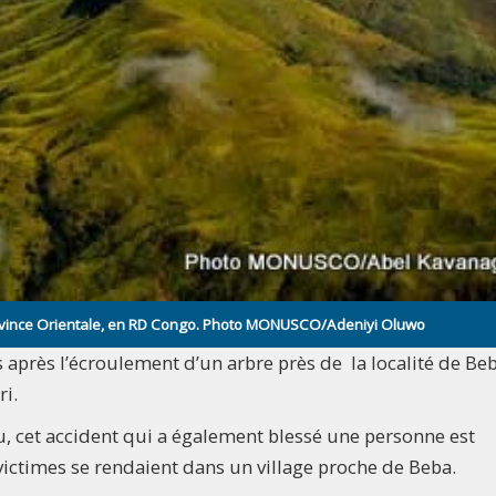
Province Orientale, en RD Congo. Photo MONUSCO/Adeniyi Oluwo
près l’écroulement d’un arbre près de la localité de Beb
ri.
u, cet accident qui a également blessé une personne est
victimes se rendaient dans un village proche de Beba.