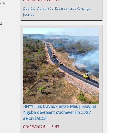
rêt
/
Société
,
Actualité
Kasaï central
,
Kananga
,
jeunes
du
RN°1 : les travaux entre Mbuji-Mayi et
Nguba devraient s’achever fin 2027,
selon l’ACGT
06/08/2026 - 13:45