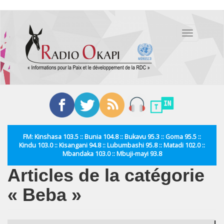
Aller
au
Toggle
contenu
navigation
principal
FM: Kinshasa 103.5 :: Bunia 104.8 :: Bukavu 95.3 :: Goma 95.5 ::
Kindu 103.0 :: Kisangani 94.8 :: Lubumbashi 95.8 :: Matadi 102.0 ::
Mbandaka 103.0 :: Mbuji-mayi 93.8
Articles de la catégorie
« Beba »