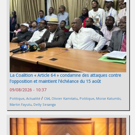
La Coalition « Article 64 » condamne des attaques contre
l'opposition et maintient l'échéance du 15 août
09/08/2026 - 10:37
/
Politique
,
Actualité
C64
,
Olivier Kamitatu
,
Politique
,
Moise Katumbi
,
Martin Fayulu
,
Delly Sesanga