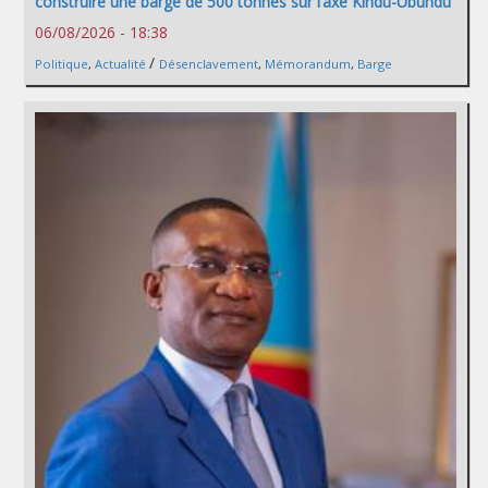
construire une barge de 500 tonnes sur l’axe Kindu-Ubundu
06/08/2026 - 18:38
/
Politique
,
Actualité
Désenclavement
,
Mémorandum
,
Barge