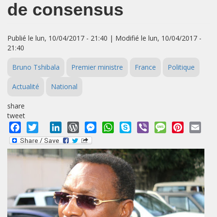
de consensus
Publié le lun, 10/04/2017 - 21:40 | Modifié le lun, 10/04/2017 -
21:40
Bruno Tshibala
Premier ministre
France
Politique
Actualité
National
share
tweet
Facebook
Twitter
LinkedIn
WordPress
Messenger
WhatsApp
Skype
Viber
Message
Pinterest
Emai