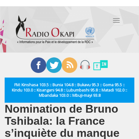
Aller
au
Toggle
contenu
navigation
principal
FM: Kinshasa 103.5 :: Bunia 104.8 :: Bukavu 95.3 :: Goma 95.5 ::
Kindu 103.0 :: Kisangani 94.8 :: Lubumbashi 95.8 :: Matadi 102.0 ::
Mbandaka 103.0 :: Mbuji-mayi 93.8
Nomination de Bruno
Tshibala: la France
s’inquiète du manque