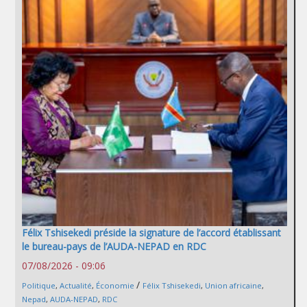
Félix Tshisekedi préside la signature de l’accord établissant
le bureau-pays de l’AUDA-NEPAD en RDC
07/08/2026 - 09:06
/
Politique
,
Actualité
,
Économie
Félix Tshisekedi
,
Union africaine
,
Nepad
,
AUDA-NEPAD
,
RDC