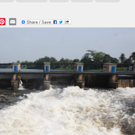
essage
Pinterest
Email