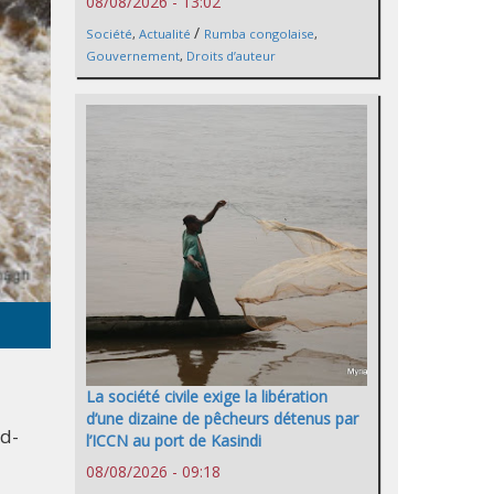
08/08/2026 - 13:02
/
Société
,
Actualité
Rumba congolaise
,
Gouvernement
,
Droits d’auteur
La société civile exige la libération
d’une dizaine de pêcheurs détenus par
rd-
l’ICCN au port de Kasindi
08/08/2026 - 09:18