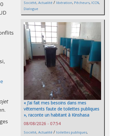
/
Société
,
Actualité
libération
,
Pêcheurs
,
ICCN
,
00
Dialogue
NUD
onflits
si,
ue
ojet
« J’ai fait mes besoins dans mes
vêtements faute de toilettes publiques
éen.
», raconte un habitant à Kinshasa
ages
08/08/2026 - 07:54
/
Société
,
Actualité
toilettes publiques
,