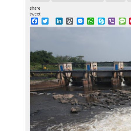
share
tweet
Facebook
Twitter
LinkedIn
WordPress
Messenger
WhatsApp
Skype
Viber
M