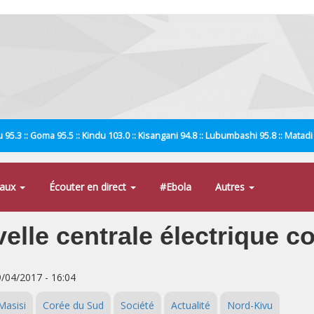
 95.3 :: Goma 95.5 :: Kindu 103.0 :: Kisangani 94.8 :: Lubumbashi 95.8 :: Matad
naux
Écouter en direct
#Ebola
Autres
lle centrale électrique co
9/04/2017 - 16:04
Masisi
Corée du Sud
Société
Actualité
Nord-Kivu