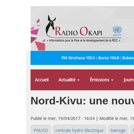
Aller
au
contenu
principal
FM: Kinshasa 103.5 :: Bunia 104.8 :: Bukavu
Accueil
Actualité
Émissions
Jour
Nord-Kivu: une nouve
Publié le mer, 19/04/2017 - 16:04 | Modifié le mer, 1
PNUSD
centrale hydro-électrique
barrage