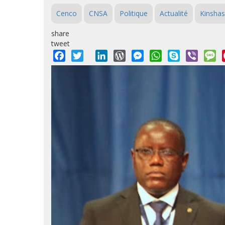
Cenco
CNSA
Politique
Actualité
Kinsha
share
tweet
Facebook
Twitter
LinkedIn
WordPress
Messenger
WhatsApp
Skype
Viber
M