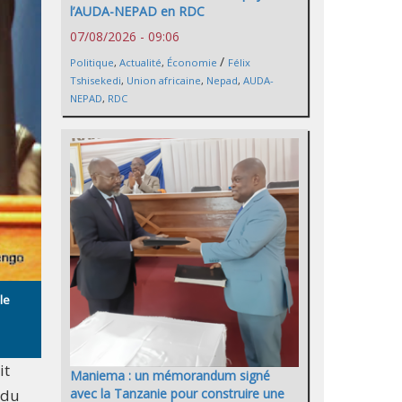
l’AUDA-NEPAD en RDC
07/08/2026 - 09:06
/
Politique
,
Actualité
,
Économie
Félix
Tshisekedi
,
Union africaine
,
Nepad
,
AUDA-
NEPAD
,
RDC
le
it
Maniema : un mémorandum signé
 du
avec la Tanzanie pour construire une