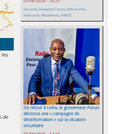
05/08/2026 - 20:23
/
Sécurité
,
Actualité
Uvira
,
Ville morte
,
Insécurité
,
Wazalendo
,
FARDC
 les
De retour à Uvira, le gouverneur Purusi
dénonce une « campagne de
s de
désinformation » sur la situation
sécuritaire
05/08/2026 - 14:18