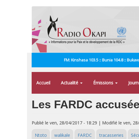
Aller
au
contenu
principal
FM: Kinshasa 103.5 :: Bunia 104.8 :: Bukavu
Accueil
Actualité
Émissions
Jour
Les FARDC accusées 
Publié le ven, 28/04/2017 - 18:29 | Modifié le ven, 28
Ntoto
walikale
FARDC
tracasseries
Sécu