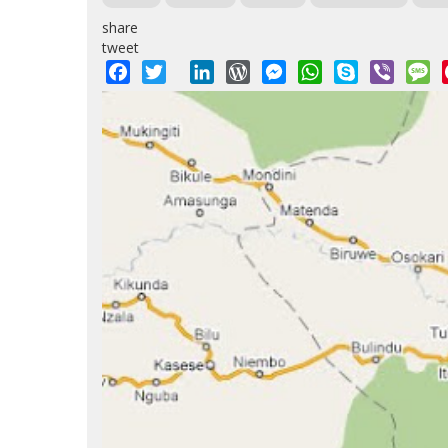
share
tweet
Facebook
Twitter
LinkedIn
WordPress
Messenger
WhatsApp
Skype
Viber
M