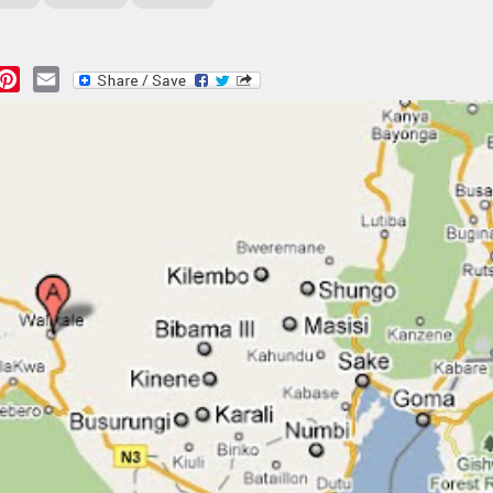
essage
Pinterest
Email