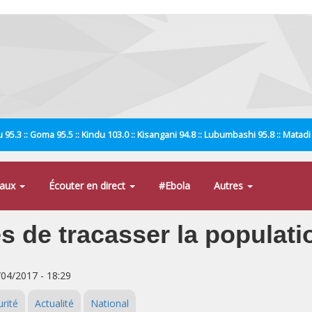
 95.3 :: Goma 95.5 :: Kindu 103.0 :: Kisangani 94.8 :: Lubumbashi 95.8 :: Matad
naux
Écouter en direct
#Ebola
Autres
de tracasser la populati
/04/2017 - 18:29
rité
Actualité
National