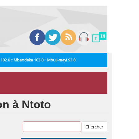
i 102.0 :: Mbandaka 103.0 :: Mbuji-mayi 93.8
on à Ntoto
Chercher