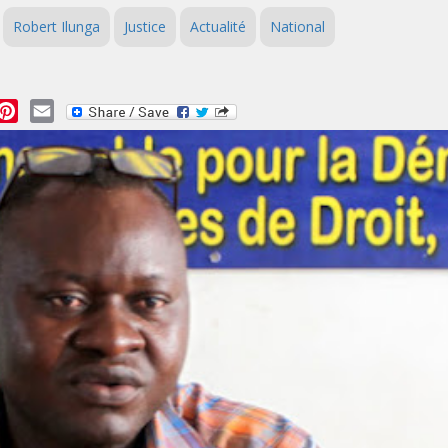
Robert Ilunga
Justice
Actualité
National
essage
Pinterest
Email