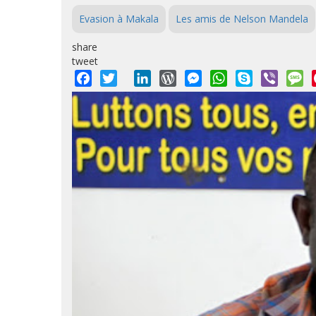
Evasion à Makala
Les amis de Nelson Mandela
share
tweet
Facebook
Twitter
LinkedIn
WordPress
Messenger
WhatsApp
Skype
Viber
M