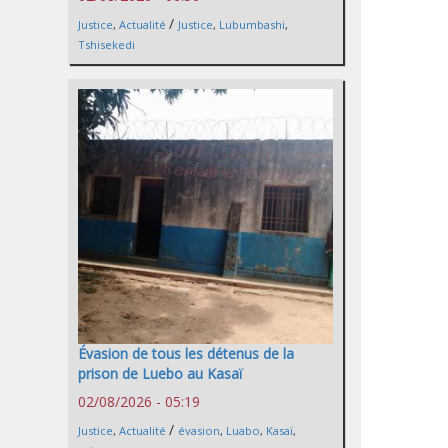
/
Justice
,
Actualité
Justice
,
Lubumbashi
,
Tshisekedi
Évasion de tous les détenus de la
prison de Luebo au Kasaï
02/08/2026 - 05:19
/
Justice
,
Actualité
évasion
,
Luabo
,
Kasaï
,