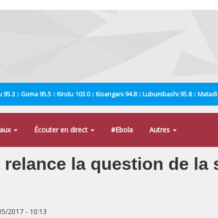
 95.3 :: Goma 95.5 :: Kindu 103.0 :: Kisangani 94.8 :: Lubumbashi 95.8 :: Matad
naux
Écouter en direct
#Ebola
Autres
relance la question de la 
/05/2017 - 10:13