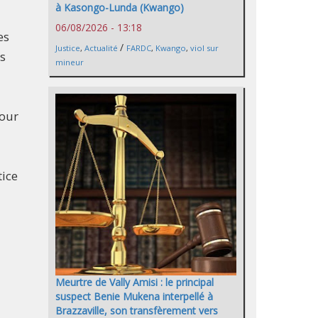
à Kasongo-Lunda (Kwango)
06/08/2026 - 13:18
es
/
Justice
,
Actualité
FARDC
,
Kwango
,
viol sur
as
mineur
pour
tice
Meurtre de Vally Amisi : le principal
suspect Benie Mukena interpellé à
Brazzaville, son transfèrement vers