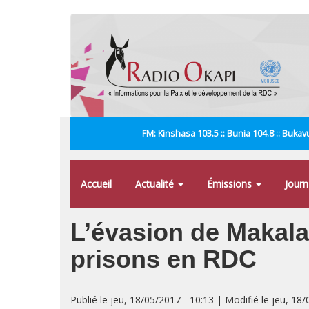
Aller
au
contenu
principal
FM: Kinshasa 103.5 :: Bunia 104.8 :: Bukavu
Accueil
Actualité
Émissions
Jour
L’évasion de Makala 
prisons en RDC
Publié le jeu, 18/05/2017 - 10:13 | Modifié le jeu, 18