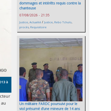
dommages et intérêts requis contre la
chanteuse
07/08/2026 - 21:35
/
Justice
,
Actualité
Justice
,
Rebo Tchulo
,
procès
,
Requisitoire
013 à
ecteur
e au
Un militaire FARDC poursuivi pour le
viol présumé d’une mineure de 14 ans