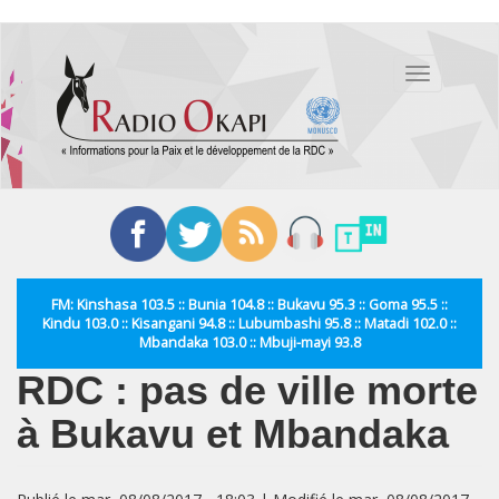
Aller
au
Toggle
contenu
navigation
principal
FM: Kinshasa 103.5 :: Bunia 104.8 :: Bukavu 95.3 :: Goma 95.5 ::
Kindu 103.0 :: Kisangani 94.8 :: Lubumbashi 95.8 :: Matadi 102.0 ::
Mbandaka 103.0 :: Mbuji-mayi 93.8
RDC : pas de ville morte
à Bukavu et Mbandaka