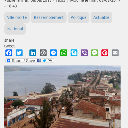
Publié le mar, 08/08/2017 - 18:03 | Modifié le mar, 08/08/2017
- 18:43
Ville morte
Rassemblement
Politique
Actualité
National
share
tweet
Facebook
Twitter
LinkedIn
WordPress
Messenger
WhatsApp
Skype
Viber
Message
Pinterest
Emai