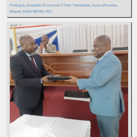
/
Politique
,
Actualité
,
Économie
Félix Tshisekedi
,
Union africaine
,
Nepad
,
AUDA-NEPAD
,
RDC