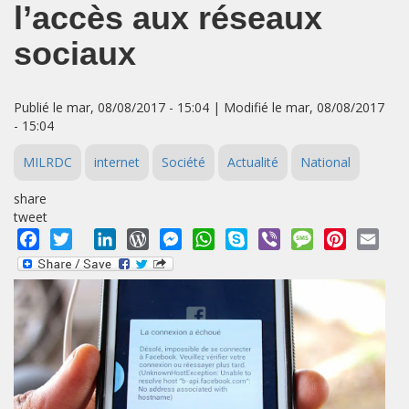
l’accès aux réseaux
sociaux
Publié le mar, 08/08/2017 - 15:04 | Modifié le mar, 08/08/2017
- 15:04
MILRDC
internet
Société
Actualité
National
share
tweet
Facebook
Twitter
LinkedIn
WordPress
Messenger
WhatsApp
Skype
Viber
Message
Pinterest
Emai