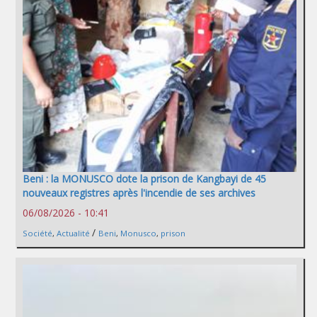
Beni : la MONUSCO dote la prison de Kangbayi de 45
nouveaux registres après l'incendie de ses archives
06/08/2026 - 10:41
/
Société
,
Actualité
Beni
,
Monusco
,
prison