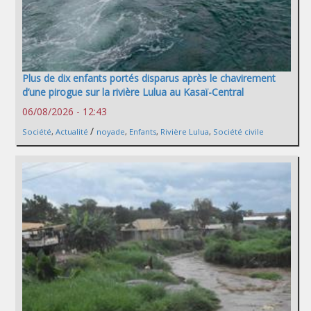
Plus de dix enfants portés disparus après le chavirement
d’une pirogue sur la rivière Lulua au Kasaï-Central
06/08/2026 - 12:43
/
Société
,
Actualité
noyade
,
Enfants
,
Rivière Lulua
,
Société civile