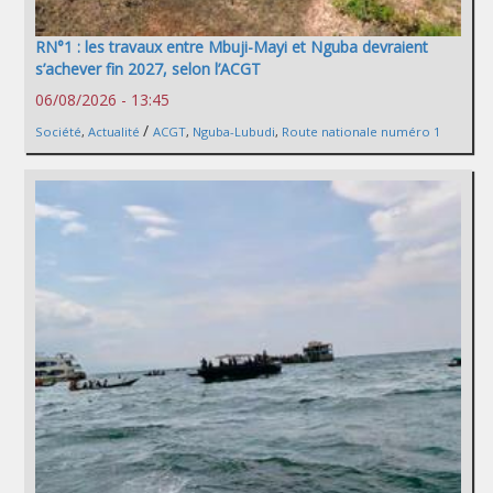
RN°1 : les travaux entre Mbuji-Mayi et Nguba devraient
s’achever fin 2027, selon l’ACGT
06/08/2026 - 13:45
/
Société
,
Actualité
ACGT
,
Nguba-Lubudi
,
Route nationale numéro 1