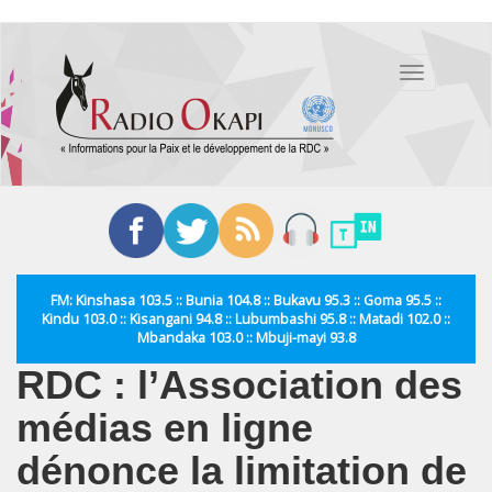
Aller
au
Toggle
contenu
navigation
principal
FM: Kinshasa 103.5 :: Bunia 104.8 :: Bukavu 95.3 :: Goma 95.5 ::
Kindu 103.0 :: Kisangani 94.8 :: Lubumbashi 95.8 :: Matadi 102.0 ::
Mbandaka 103.0 :: Mbuji-mayi 93.8
RDC : l’Association des
médias en ligne
dénonce la limitation de