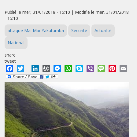
Publié le mer, 31/01/2018 - 15:10 | Modifié le mer, 31/01/2018
- 15:10
attaque Mai Maï Yakutumba
Sécurité
Actualité
National
share
tweet
Facebook
Twitter
LinkedIn
WordPress
Messenger
WhatsApp
Skype
Viber
Message
Pinterest
Emai