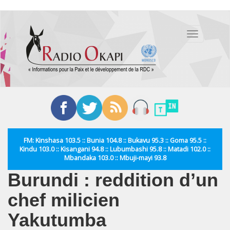
Aller
au
Toggle
contenu
navigation
principal
FM: Kinshasa 103.5 :: Bunia 104.8 :: Bukavu 95.3 :: Goma 95.5 ::
Kindu 103.0 :: Kisangani 94.8 :: Lubumbashi 95.8 :: Matadi 102.0 ::
Mbandaka 103.0 :: Mbuji-mayi 93.8
Burundi : reddition d’un
chef milicien
Yakutumba