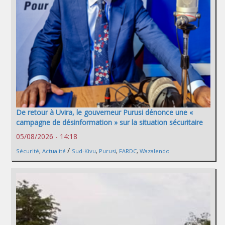
De retour à Uvira, le gouverneur Purusi dénonce une «
campagne de désinformation » sur la situation sécuritaire
05/08/2026 - 14:18
/
Sécurité
,
Actualité
Sud-Kivu
,
Purusi
,
FARDC
,
Wazalendo