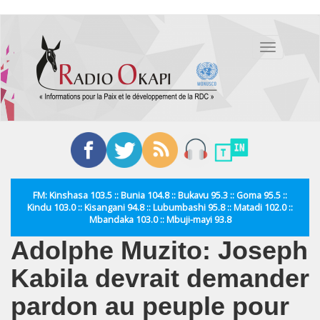
Aller
au
Toggle
contenu
navigation
principal
FM: Kinshasa 103.5 :: Bunia 104.8 :: Bukavu 95.3 :: Goma 95.5 ::
Kindu 103.0 :: Kisangani 94.8 :: Lubumbashi 95.8 :: Matadi 102.0 ::
Mbandaka 103.0 :: Mbuji-mayi 93.8
Adolphe Muzito: Joseph
Kabila devrait demander
pardon au peuple pour