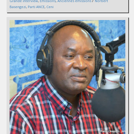
/
Grande interview
,
Émissions
,
Anciennes émissions
Norbert
Basengezi
,
Parti ANCE
,
Ceni