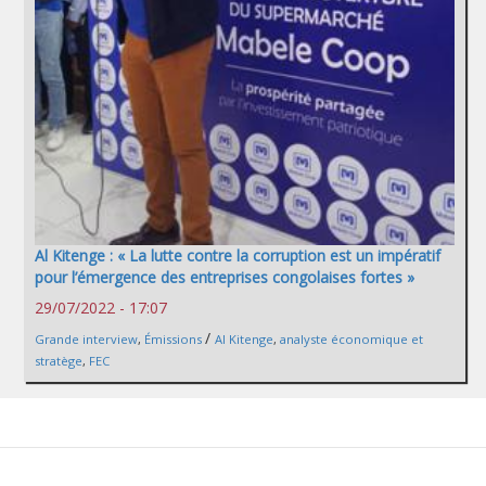
Al Kitenge : « La lutte contre la corruption est un impératif
pour l’émergence des entreprises congolaises fortes »
29/07/2022 - 17:07
/
Grande interview
,
Émissions
Al Kitenge
,
analyste économique et
stratège
,
FEC