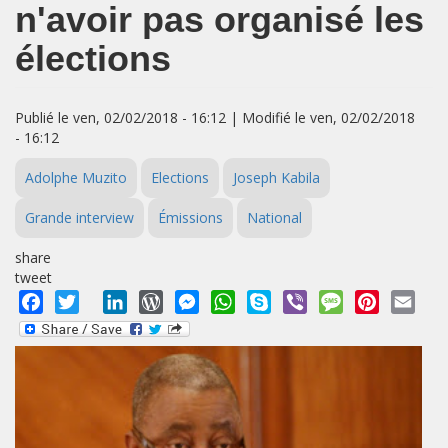
n'avoir pas organisé les
élections
Publié le ven, 02/02/2018 - 16:12 | Modifié le ven, 02/02/2018
- 16:12
Adolphe Muzito
Elections
Joseph Kabila
Grande interview
Émissions
National
share
tweet
Facebook
Twitter
LinkedIn
WordPress
Messenger
WhatsApp
Skype
Viber
Message
Pinterest
Emai