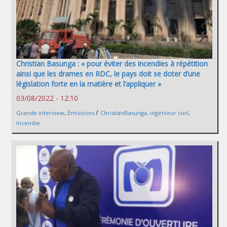
Christian Basunga : « pour éviter des incendies à répétition
ainsi que les drames en RDC, le pays doit se doter d’une
législation forte en la matière et l’appliquer »
03/08/2022 - 12:10
/
Grande interview
,
Émissions
ChristianBasunga
,
ingénieur civil
,
Incendie