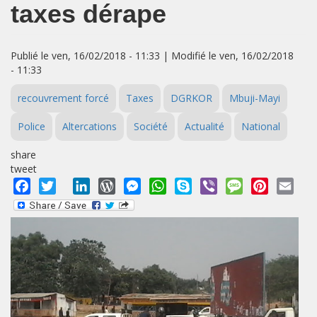
taxes dérape
Publié le ven, 16/02/2018 - 11:33 | Modifié le ven, 16/02/2018
- 11:33
recouvrement forcé
Taxes
DGRKOR
Mbuji-Mayi
Police
Altercations
Société
Actualité
National
share
tweet
Facebook
Twitter
LinkedIn
WordPress
Messenger
WhatsApp
Skype
Viber
Message
Pinterest
Emai