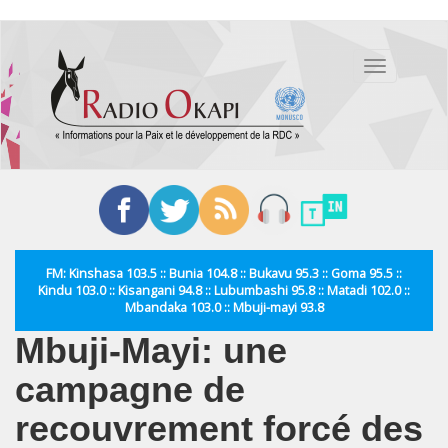
Aller
au
Toggle
contenu
navigation
principal
FM: Kinshasa 103.5 :: Bunia 104.8 :: Bukavu 95.3 :: Goma 95.5 ::
Kindu 103.0 :: Kisangani 94.8 :: Lubumbashi 95.8 :: Matadi 102.0 ::
Mbandaka 103.0 :: Mbuji-mayi 93.8
Mbuji-Mayi: une
campagne de
recouvrement forcé des