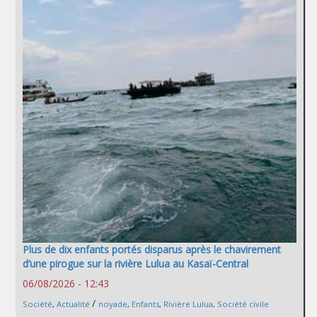
Plus de dix enfants portés disparus après le chavirement
d’une pirogue sur la rivière Lulua au Kasaï-Central
06/08/2026 - 12:43
/
Société
,
Actualité
noyade
,
Enfants
,
Rivière Lulua
,
Société civile