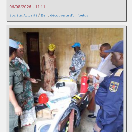
06/08/2026 - 11:11
/
Société
,
Actualité
Beni
,
découverte d'un foetus