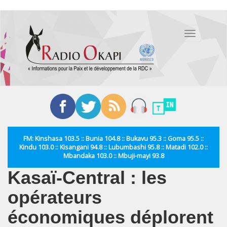
Aller
au
Toggle
contenu
navigation
principal
FM: Kinshasa 103.5 :: Bunia 104.8 :: Bukavu 95.3 :: Goma 95.5 ::
Kindu 103.0 :: Kisangani 94.8 :: Lubumbashi 95.8 :: Matadi 102.0 ::
Mbandaka 103.0 :: Mbuji-mayi 93.8
Kasaï-Central : les
opérateurs
économiques déplorent