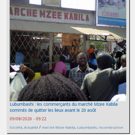
Lubumbashi : les commerçants du marché Mzee Kabila
sommés de quitter les lieux avant le 20 août
09/08/2026 - 09:22
/
Société
,
Actualité
marché Mzee Kabila
,
Lubumbashi
,
reconstruction