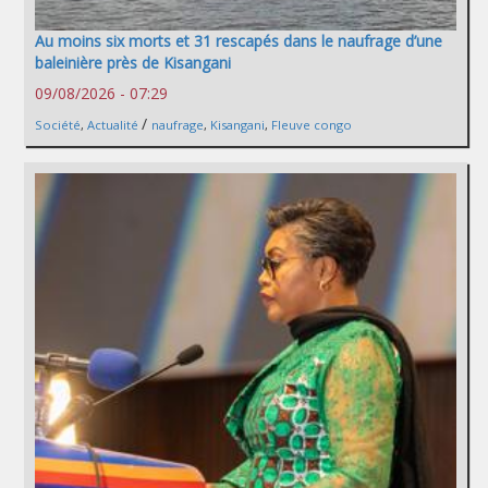
Au moins six morts et 31 rescapés dans le naufrage d’une
baleinière près de Kisangani
09/08/2026 - 07:29
/
Société
,
Actualité
naufrage
,
Kisangani
,
Fleuve congo