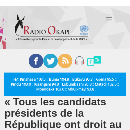
Aller
au
Toggle
contenu
navigation
principal
FM: Kinshasa 103.5 :: Bunia 104.8 :: Bukavu 95.3 :: Goma 95.5 ::
Kindu 103.0 :: Kisangani 94.8 :: Lubumbashi 95.8 :: Matadi 102.0 ::
Mbandaka 103.0 :: Mbuji-mayi 93.8
« Tous les candidats
présidents de la
République ont droit au