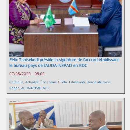
Félix Tshisekedi préside la signature de l’accord établissant
le bureau-pays de l’AUDA-NEPAD en RDC
07/08/2026 - 09:06
/
Politique
,
Actualité
,
Économie
Félix Tshisekedi
,
Union africaine
,
Nepad
,
AUDA-NEPAD
,
RDC