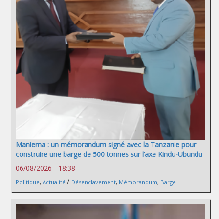
Maniema : un mémorandum signé avec la Tanzanie pour
construire une barge de 500 tonnes sur l’axe Kindu-Ubundu
06/08/2026 - 18:38
/
Politique
,
Actualité
Désenclavement
,
Mémorandum
,
Barge