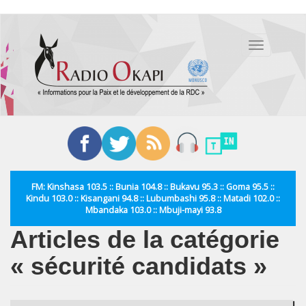
Aller
au
Toggle
contenu
navigation
principal
FM: Kinshasa 103.5 :: Bunia 104.8 :: Bukavu 95.3 :: Goma 95.5 ::
Kindu 103.0 :: Kisangani 94.8 :: Lubumbashi 95.8 :: Matadi 102.0 ::
Mbandaka 103.0 :: Mbuji-mayi 93.8
Articles de la catégorie
« sécurité candidats »