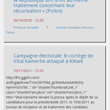
traitement concernant leur
sécurisation » (Police)
06/10/2018 - 12:30
/
Politique
,
Actualité
sécurité candidats
,
élection
,
Police
Campagne électorale: le cortège de
Vital Kamerhe attaqué à Kikwit
10/11/2011 - 15:33
http://lh3.ggpht.com/-
avBhgapRcxw/Tme2W7NM_gI/AAAAAAAAMs0/y-
hJeH41iXY/IM..." id="shashinThumbnailLink_1"
class="shashinFancybox" rel="shashinFancybox_1"
title="Vital Kamerhe devant la presse après le dépôt de sa
candidature pour la présidentielle 2011, le 7/09/2011 au
bureau de réception et de traitement des candidatu