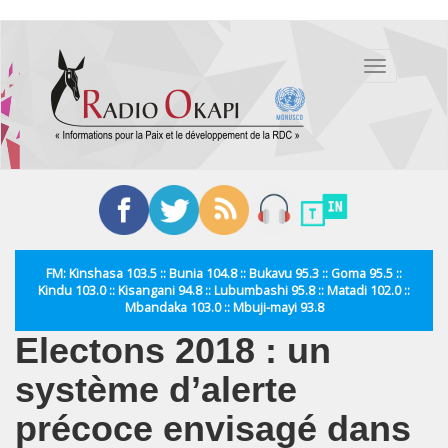
Aller
au
Toggle
contenu
navigation
principal
FM: Kinshasa 103.5 :: Bunia 104.8 :: Bukavu 95.3 :: Goma 95.5 ::
Kindu 103.0 :: Kisangani 94.8 :: Lubumbashi 95.8 :: Matadi 102.0 ::
Mbandaka 103.0 :: Mbuji-mayi 93.8
Electons 2018 : un
système d’alerte
précoce envisagé dans