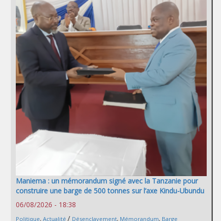
Maniema : un mémorandum signé avec la Tanzanie pour
construire une barge de 500 tonnes sur l’axe Kindu-Ubundu
06/08/2026 - 18:38
/
Politique
,
Actualité
Désenclavement
,
Mémorandum
,
Barge