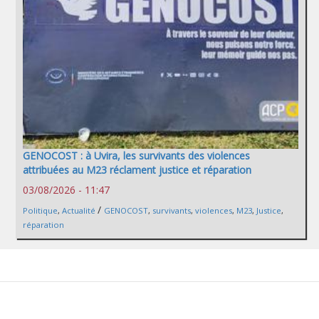
GENOCOST : à Uvira, les survivants des violences
attribuées au M23 réclament justice et réparation
03/08/2026 - 11:47
/
Politique
,
Actualité
GENOCOST
,
survivants
,
violences
,
M23
,
Justice
,
réparation