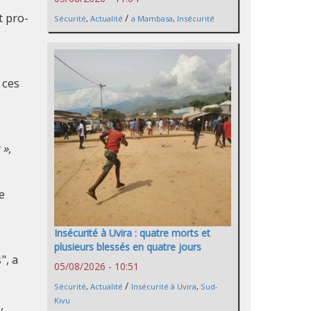
t pro-
/
Sécurité
,
Actualité
a Mambasa
,
Insécurité
,
 ces
 »
,
e
Insécurité à Uvira : quatre morts et
plusieurs blessés en quatre jours
", a
05/08/2026 - 10:51
/
Sécurité
,
Actualité
Insécurité à Uvira
,
Sud-
Kivu
,