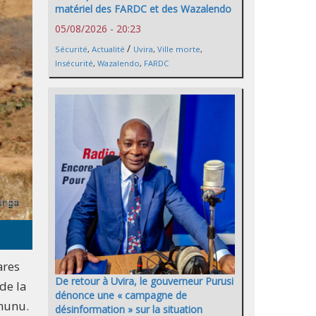
matériel des FARDC et des Wazalendo
05/08/2026 - 20:23
/
Sécurité
,
Actualité
Uvira
,
Ville morte
,
Insécurité
,
Wazalendo
,
FARDC
ares
De retour à Uvira, le gouverneur Purusi
de la
dénonce une « campagne de
anunu.
désinformation » sur la situation