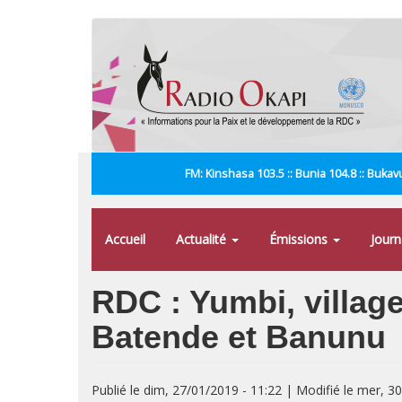
Aller
au
contenu
principal
FM: Kinshasa 103.5 :: Bunia 104.8 :: Bukavu
Accueil
Actualité
Émissions
Jour
RDC : Yumbi, villag
Batende et Banunu
Publié le dim, 27/01/2019 - 11:22 | Modifié le mer, 3