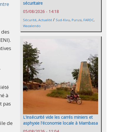
sécuritaire
ntre
05/08/2026 - 14:18
/
Sécurité
,
Actualité
Sud-Kivu
,
Purusi
,
FARDC
,
Wazalendo
t des
ENI).
atives
,
iété
né à
t pas
L'insécurité vide les carrés miniers et
ile de
asphyxie l'économie locale à Mambasa
05/08/2026 - 11:04