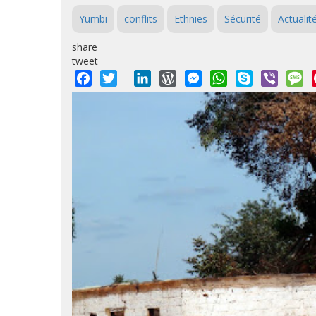
Yumbi
conflits
Ethnies
Sécurité
Actualit
share
tweet
Facebook
Twitter
LinkedIn
WordPress
Messenger
WhatsApp
Skype
Viber
M