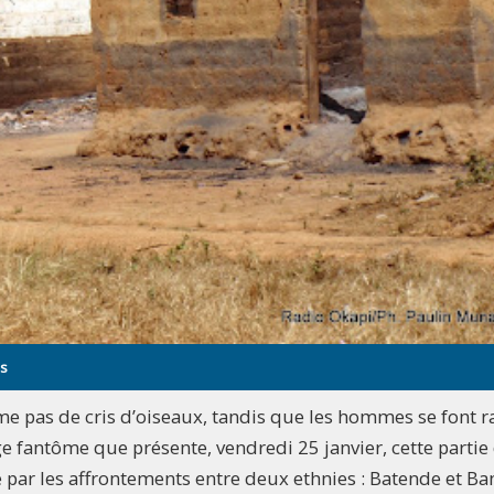
ns
pas de cris d’oiseaux, tandis que les hommes se font r
ge fantôme que présente, vendredi 25 janvier, cette partie 
par les affrontements entre deux ethnies : Batende et B