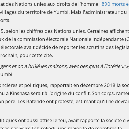
iat des Nations unies aux droits de l’homme :
890 morts e
villages du territoire de Yumbi. Mais l'administrateur du
orts.
5, selon les chiffres des Nations unies. Certaines affichen
aux de la commission électorale Nationale Indépendante (C
électorale avait décidé de reporter les scrutins des législ
ochain, pour cette cité.
 gens et on a brûlé les maisons, avec des gens à l’intérieur »
Yumbi.
ncières et politiques, rapportait en décembre 2018 la soc
 à Kinshasa serait à l’origine du conflit. Son corps, rame
on père. Les Batende ont protesté, estimant qu'il ne devrai
itiques ont aussi attisé le feu, avait rapporté la société civ
rtées par Félix Tshisekedi, une majorité de membres la