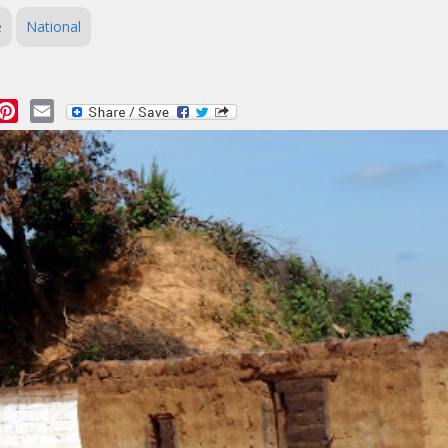
é
National
essage
Pinterest
Email