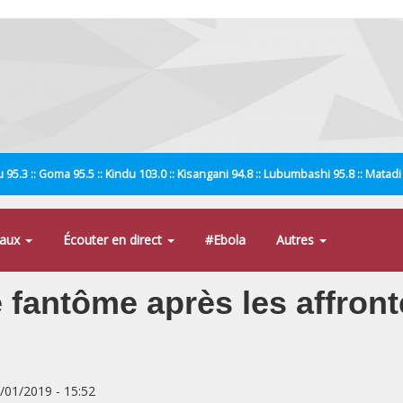
 95.3 :: Goma 95.5 :: Kindu 103.0 :: Kisangani 94.8 :: Lubumbashi 95.8 :: Matad
naux
Écouter en direct
#Ebola
Autres
e fantôme après les affron
0/01/2019 - 15:52