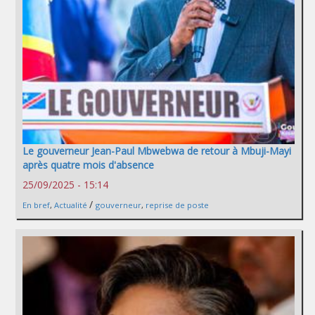
Le gouverneur Jean-Paul Mbwebwa de retour à Mbuji-Mayi
après quatre mois d'absence
25/09/2025 - 15:14
/
En bref
,
Actualité
gouverneur
,
reprise de poste