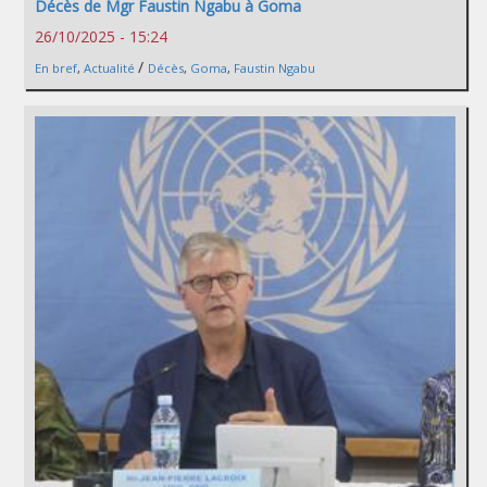
Décès de Mgr Faustin Ngabu à Goma
26/10/2025 - 15:24
/
En bref
,
Actualité
Décès
,
Goma
,
Faustin Ngabu