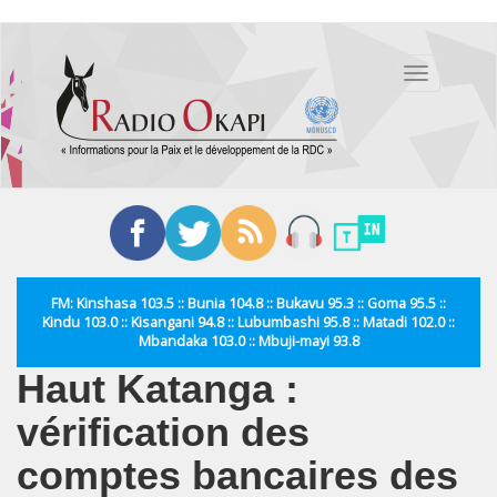
Aller
au
Toggle
contenu
navigation
principal
FM: Kinshasa 103.5 :: Bunia 104.8 :: Bukavu 95.3 :: Goma 95.5 ::
Kindu 103.0 :: Kisangani 94.8 :: Lubumbashi 95.8 :: Matadi 102.0 ::
Mbandaka 103.0 :: Mbuji-mayi 93.8
Haut Katanga :
vérification des
comptes bancaires des