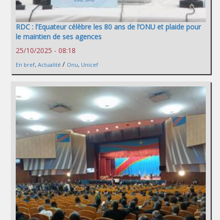
RDC : l’Equateur célèbre les 80 ans de l’ONU et plaide pour
le maintien de ses agences
25/10/2025 - 08:18
/
En bref
,
Actualité
Onu
,
Unicef