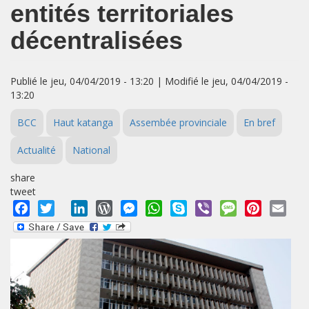
entités territoriales
décentralisées
Publié le jeu, 04/04/2019 - 13:20 | Modifié le jeu, 04/04/2019 -
13:20
BCC
Haut katanga
Assembée provinciale
En bref
Actualité
National
share
tweet
Facebook
Twitter
LinkedIn
WordPress
Messenger
WhatsApp
Skype
Viber
Message
Pinterest
Emai