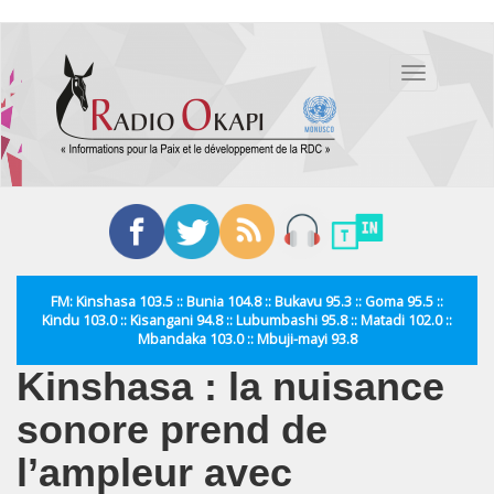
Aller
au
Toggle
contenu
navigation
principal
FM: Kinshasa 103.5 :: Bunia 104.8 :: Bukavu 95.3 :: Goma 95.5 ::
Kindu 103.0 :: Kisangani 94.8 :: Lubumbashi 95.8 :: Matadi 102.0 ::
Mbandaka 103.0 :: Mbuji-mayi 93.8
Kinshasa : la nuisance
sonore prend de
l’ampleur avec