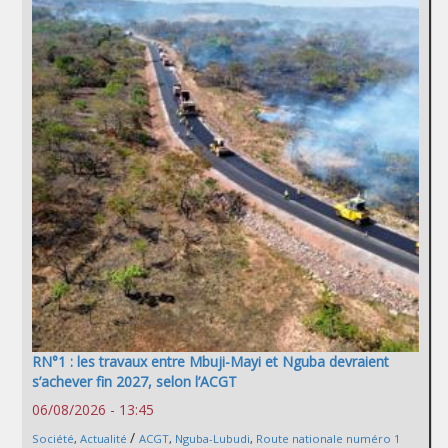
RN°1 : les travaux entre Mbuji-Mayi et Nguba devraient
s’achever fin 2027, selon l’ACGT
06/08/2026 - 13:45
/
Société
,
Actualité
ACGT
,
Nguba-Lubudi
,
Route nationale numéro 1