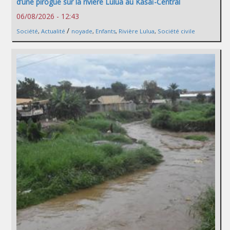
d’une pirogue sur la rivière Lulua au Kasaï-Central
06/08/2026 - 12:43
/
Société
,
Actualité
noyade
,
Enfants
,
Rivière Lulua
,
Société civile