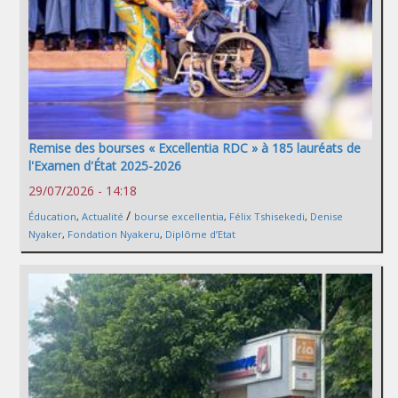
Remise des bourses « Excellentia RDC » à 185 lauréats de
l'Examen d'État 2025-2026
29/07/2026 - 14:18
/
Éducation
,
Actualité
bourse excellentia
,
Félix Tshisekedi
,
Denise
Nyaker
,
Fondation Nyakeru
,
Diplôme d’Etat