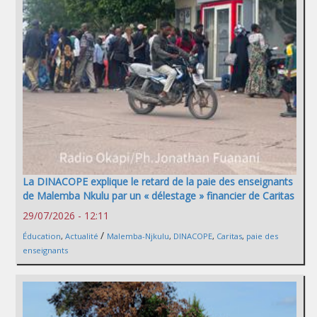
La DINACOPE explique le retard de la paie des enseignants
de Malemba Nkulu par un « délestage » financier de Caritas
29/07/2026 - 12:11
/
Éducation
,
Actualité
Malemba-Njkulu
,
DINACOPE
,
Caritas
,
paie des
enseignants