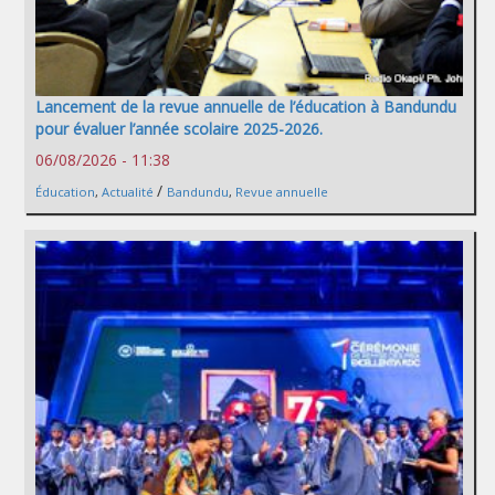
Lancement de la revue annuelle de l’éducation à Bandundu
pour évaluer l’année scolaire 2025-2026.
06/08/2026 - 11:38
/
Éducation
,
Actualité
Bandundu
,
Revue annuelle