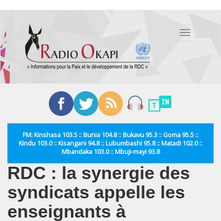
Aller
au
Toggle
contenu
navigation
principal
FM: Kinshasa 103.5 :: Bunia 104.8 :: Bukavu 95.3 :: Goma 95.5 ::
Kindu 103.0 :: Kisangani 94.8 :: Lubumbashi 95.8 :: Matadi 102.0 ::
Mbandaka 103.0 :: Mbuji-mayi 93.8
RDC : la synergie des
syndicats appelle les
enseignants à