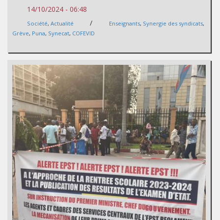
14/10/2024 - 06:48
/
Société
,
Actualité
Enseignants
,
Synergie des syndicats
,
Grève
,
Puna
,
Synecat
,
COFEVID