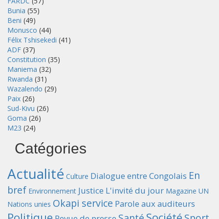
FARDC
(57)
Bunia
(55)
Beni
(49)
Monusco
(44)
Félix Tshisekedi
(41)
ADF
(37)
Constitution
(35)
Maniema
(32)
Rwanda
(31)
Wazalendo
(29)
Paix
(26)
Sud-Kivu
(26)
Goma
(26)
M23
(24)
Catégories
Actualité
En
Dialogue entre Congolais
Culture
bref
Justice
L'invité du jour
Environnement
Magazine UN
Okapi service
Parole aux auditeurs
Nations unies
Politique
Société
Santé
Sport
Revue de presse