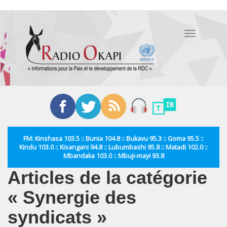
Aller
au
Toggle
contenu
navigation
principal
FM: Kinshasa 103.5 :: Bunia 104.8 :: Bukavu 95.3 :: Goma 95.5 ::
Kindu 103.0 :: Kisangani 94.8 :: Lubumbashi 95.8 :: Matadi 102.0 ::
Mbandaka 103.0 :: Mbuji-mayi 93.8
Articles de la catégorie
« Synergie des
syndicats »