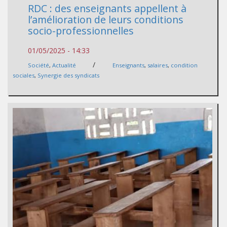
RDC : des enseignants appellent à
l’amélioration de leurs conditions
socio-professionnelles
01/05/2025 - 14:33
/
Société
,
Actualité
Enseignants
,
salaires
,
condition
sociales
,
Synergie des syndicats