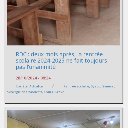
RDC : deux mois après, la rentrée
scolaire 2024-2025 ne fait toujours
pas l’unanimité
28/10/2024 - 08:24
/
Société
,
Actualité
Rentrée scolaire
,
Syeco
,
Synecat
,
Synergie des syndicats
,
Cours
,
Grève