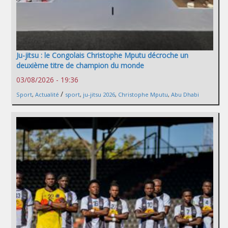
Ju-jitsu : le Congolais Christophe Mputu décroche un
deuxième titre de champion du monde
03/08/2026 - 19:36
/
Sport
,
Actualité
sport
,
ju-jitsu 2026
,
Christophe Mputu
,
Abu Dhabi