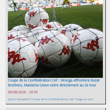
Coupe de la Confédération CAF : Virunga affrontera Bazar
Brothers, Maniema Union entre directement au 2e tour
06/08/2026 - 20:50
/
Sport
,
Actualité
Coupe de la Confédération
,
Caf
,
Tirage au sort