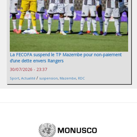
La FECOFA suspend le TP Mazembe pour non-paiement
d’une dette envers Rangers
30/07/2026 - 23:37
/
Sport
,
Actualité
suspension
,
Mazembe
,
RDC