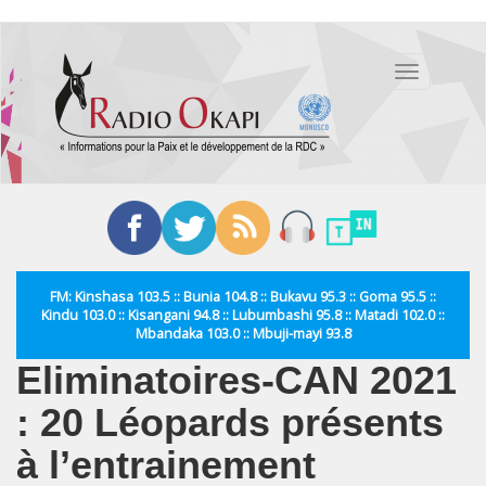
Aller
au
Toggle
contenu
navigation
principal
FM: Kinshasa 103.5 :: Bunia 104.8 :: Bukavu 95.3 :: Goma 95.5 ::
Kindu 103.0 :: Kisangani 94.8 :: Lubumbashi 95.8 :: Matadi 102.0 ::
Mbandaka 103.0 :: Mbuji-mayi 93.8
Eliminatoires-CAN 2021
: 20 Léopards présents
à l’entrainement