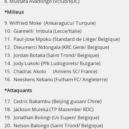
8. Mustafa Avadongo (Vclub/RDC)
*Milieux
9. Wilfried Moke (Ankaragucu/ Turquie)
10. Giannelli Imbula (Lecce/Italie)
11. Paul-Jose Mpoku (Standard de Liège/ Belgique)
12. Dieumerci Ndongala (KRC Genk/ Belgique)
13. Jordan Botaka (Saint Trond/ Belgique)
14. Jody Lukoki (Pfk Ludogorets/ Bulgarie)
15. Chadrac Akolo (Amiens SC/ France)
16. Neeskens Kebano (Fulham FC/ Angleterre)
*Attaquants
17. Cedric Bakambu (Beijing guoan/ Chine)
18. Jackson Muleka (TP Mazembe/ RDC)
19. Jonathan Bolingi (Us Eupen/ Belgique)
20. Nelson Balongo (Saint Trond/ Belgique)