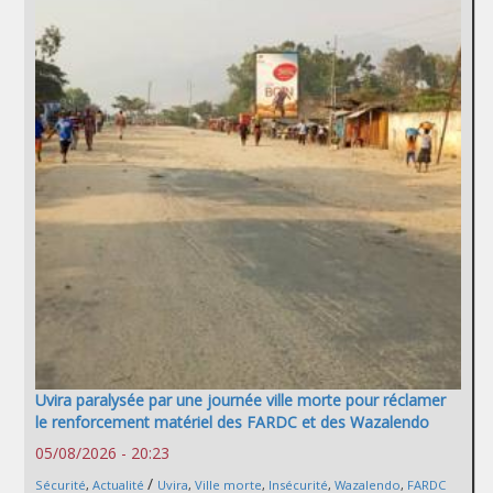
Uvira paralysée par une journée ville morte pour réclamer
le renforcement matériel des FARDC et des Wazalendo
05/08/2026 - 20:23
/
Sécurité
,
Actualité
Uvira
,
Ville morte
,
Insécurité
,
Wazalendo
,
FARDC