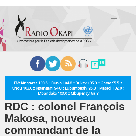
Aller
au
Toggle
contenu
navigation
principal
FM: Kinshasa 103.5 :: Bunia 104.8 :: Bukavu 95.3 :: Goma 95.5 ::
Kindu 103.0 :: Kisangani 94.8 :: Lubumbashi 95.8 :: Matadi 102.0 ::
Mbandaka 103.0 :: Mbuji-mayi 93.8
RDC : colonel François
Makosa, nouveau
commandant de la