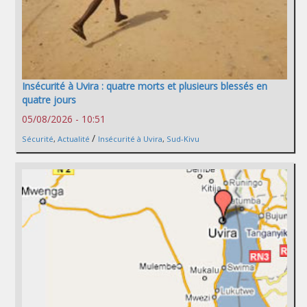
Insécurité à Uvira : quatre morts et plusieurs blessés en
quatre jours
05/08/2026 - 10:51
/
Sécurité
,
Actualité
Insécurité à Uvira
,
Sud-Kivu