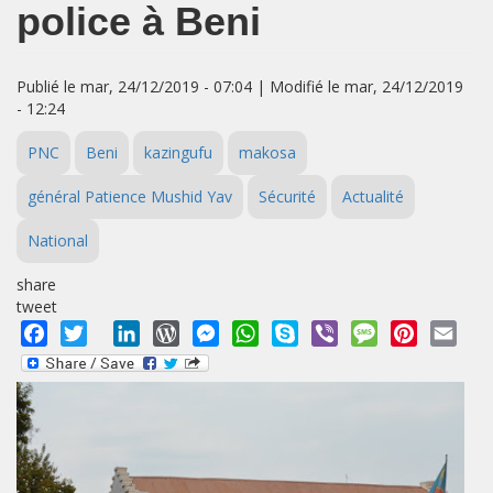
police à Beni
Publié le mar, 24/12/2019 - 07:04 | Modifié le mar, 24/12/2019
- 12:24
PNC
Beni
kazingufu
makosa
général Patience Mushid Yav
Sécurité
Actualité
National
share
tweet
Facebook
Twitter
LinkedIn
WordPress
Messenger
WhatsApp
Skype
Viber
Message
Pinterest
Emai