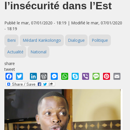
l’insécurité dans l’Est
Publié le mar, 07/01/2020 - 18:19 | Modifié le mar, 07/01/2020
- 18:19
Beni
Médard Kankolongo
Dialogue
Politique
Actualité
National
share
tweet
Facebook
Twitter
LinkedIn
WordPress
Messenger
WhatsApp
Skype
Viber
Message
Pinterest
Emai