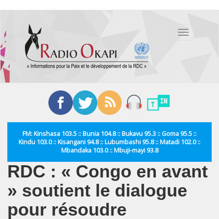
Aller
au
Toggle
contenu
navigation
principal
FM: Kinshasa 103.5 :: Bunia 104.8 :: Bukavu 95.3 :: Goma 95.5 ::
Kindu 103.0 :: Kisangani 94.8 :: Lubumbashi 95.8 :: Matadi 102.0 ::
Mbandaka 103.0 :: Mbuji-mayi 93.8
RDC : « Congo en avant
» soutient le dialogue
pour résoudre