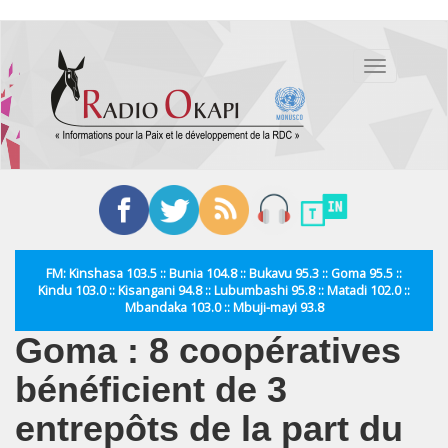
Aller
au
Toggle
contenu
navigation
principal
FM: Kinshasa 103.5 :: Bunia 104.8 :: Bukavu 95.3 :: Goma 95.5 ::
Kindu 103.0 :: Kisangani 94.8 :: Lubumbashi 95.8 :: Matadi 102.0 ::
Mbandaka 103.0 :: Mbuji-mayi 93.8
Goma : 8 coopératives
bénéficient de 3
entrepôts de la part du