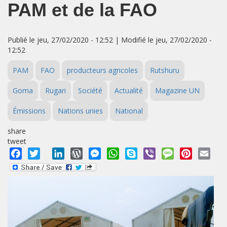
PAM et de la FAO
Publié le jeu, 27/02/2020 - 12:52 | Modifié le jeu, 27/02/2020 -
12:52
PAM
FAO
producteurs agricoles
Rutshuru
Goma
Rugari
Société
Actualité
Magazine UN
Émissions
Nations unies
National
share
tweet
Facebook
Twitter
LinkedIn
WordPress
Messenger
WhatsApp
Skype
Viber
Message
Pinterest
Emai