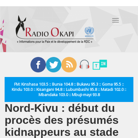
Aller
au
Toggle
contenu
navigation
principal
FM: Kinshasa 103.5 :: Bunia 104.8 :: Bukavu 95.3 :: Goma 95.5 ::
Kindu 103.0 :: Kisangani 94.8 :: Lubumbashi 95.8 :: Matadi 102.0 ::
Mbandaka 103.0 :: Mbuji-mayi 93.8
Nord-Kivu : début du
procès des présumés
kidnappeurs au stade