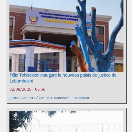
Félix Tshisekedi inaugure le nouveau palais de justice de
Lubumbashi
02/08/2026 - 06:56
/
Justice
,
Actualité
Justice
,
Lubumbashi
,
Tshisekedi