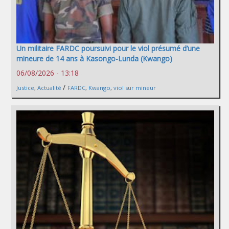
Un militaire FARDC poursuivi pour le viol présumé d’une
mineure de 14 ans à Kasongo-Lunda (Kwango)
06/08/2026 - 13:18
/
Justice
,
Actualité
FARDC
,
Kwango
,
viol sur mineur