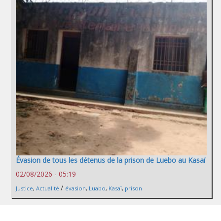
Évasion de tous les détenus de la prison de Luebo au Kasaï
02/08/2026 - 05:19
/
Justice
,
Actualité
évasion
,
Luabo
,
Kasaï
,
prison