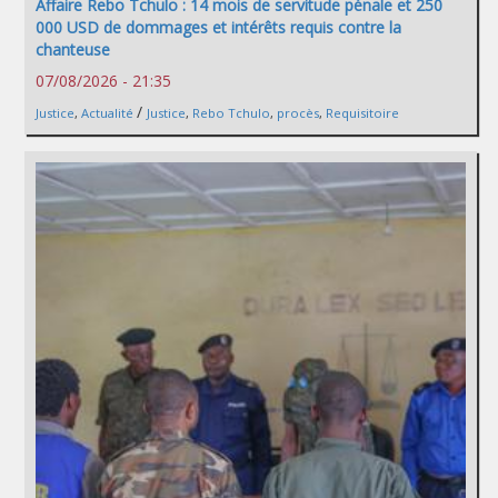
Affaire Rebo Tchulo : 14 mois de servitude pénale et 250
000 USD de dommages et intérêts requis contre la
chanteuse
07/08/2026 - 21:35
/
Justice
,
Actualité
Justice
,
Rebo Tchulo
,
procès
,
Requisitoire