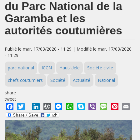
du Parc National de la
Garamba et les
autorités coutumières
Publié le mar, 17/03/2020 - 11:29 | Modifié le mar, 17/03/2020
- 11:29
parc national
ICCN
Haut-Uele
Société civile
chefs coutumiers
Société
Actualité
National
share
tweet
Facebook
Twitter
LinkedIn
WordPress
Messenger
WhatsApp
Skype
Viber
Message
Pinterest
Emai