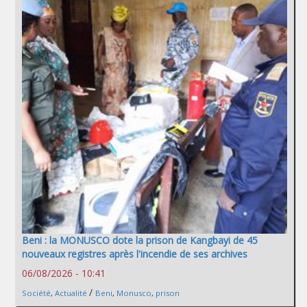
Beni : la MONUSCO dote la prison de Kangbayi de 45
nouveaux registres après l'incendie de ses archives
06/08/2026 - 10:41
/
Société
,
Actualité
Beni
,
Monusco
,
prison