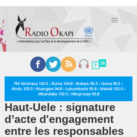
Aller
au
Toggle
contenu
navigation
principal
FM: Kinshasa 103.5 :: Bunia 104.8 :: Bukavu 95.3 :: Goma 95.5 ::
Kindu 103.0 :: Kisangani 94.8 :: Lubumbashi 95.8 :: Matadi 102.0 ::
Mbandaka 103.0 :: Mbuji-mayi 93.8
Haut-Uele : signature
d’acte d'engagement
entre les responsables