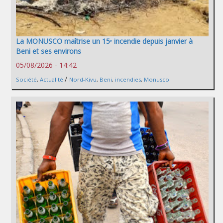
La MONUSCO maîtrise un 15ᵉ incendie depuis janvier à
Beni et ses environs
05/08/2026 - 14:42
/
Société
,
Actualité
Nord-Kivu
,
Beni
,
incendies
,
Monusco