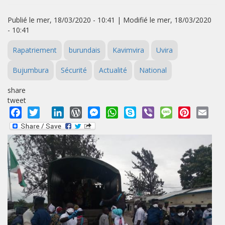
Publié le mer, 18/03/2020 - 10:41 | Modifié le mer, 18/03/2020
- 10:41
Rapatriement
burundais
Kavimvira
Uvira
Bujumbura
Sécurité
Actualité
National
share
tweet
Facebook
Twitter
LinkedIn
WordPress
Messenger
WhatsApp
Skype
Viber
Message
Pinterest
Emai