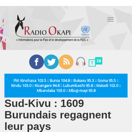
Aller
au
Toggle
contenu
navigation
principal
FM: Kinshasa 103.5 :: Bunia 104.8 :: Bukavu 95.3 :: Goma 95.5 ::
Kindu 103.0 :: Kisangani 94.8 :: Lubumbashi 95.8 :: Matadi 102.0 ::
Mbandaka 103.0 :: Mbuji-mayi 93.8
Sud-Kivu : 1609
Burundais regagnent
leur pays