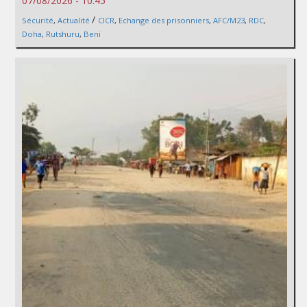
07/08/2026 - 10:45
/
Sécurité
,
Actualité
CICR
,
Echange des prisonniers
,
AFC/M23
,
RDC
,
Doha
,
Rutshuru
,
Beni