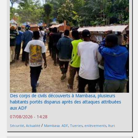
Des corps de civils découverts à Mambasa, plusieurs
habitants portés disparus après des attaques attribuées
aux ADF
07/08/2026 - 14:28
/
Sécurité
,
Actualité
Mambasa. ADF
,
Tueries
,
enlèvements
,
Ituri