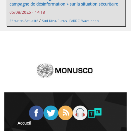
campagne de désinformation » sur la situation sécuritaire
05/08/2026 - 14:18
/
Sécurité
,
Actualité
Sud-Kivu
,
Purusi
,
FARDC
,
Wazalendo
Accueil