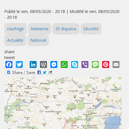
Publié le ven, 08/05/2020 - 20:18 | Modifié le ven, 08/05/2020
- 20:18
naufrage
Maniema
35 disparus
Sécurité
Actualité
National
share
tweet
Facebook
Twitter
LinkedIn
WordPress
Messenger
WhatsApp
Skype
Viber
Message
Pinterest
Emai