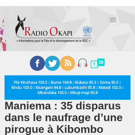
Aller
au
Toggle
contenu
navigation
principal
FM: Kinshasa 103.5 :: Bunia 104.8 :: Bukavu 95.3 :: Goma 95.5 ::
Kindu 103.0 :: Kisangani 94.8 :: Lubumbashi 95.8 :: Matadi 102.0 ::
Mbandaka 103.0 :: Mbuji-mayi 93.8
Maniema : 35 disparus
dans le naufrage d’une
pirogue à Kibombo