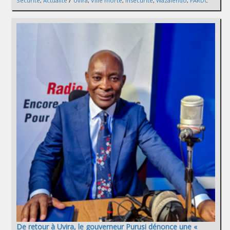
Sécurité
,
Actualité
Uvira
,
Ville morte
,
Insécurité
,
Wazalendo
,
FARDC
De retour à Uvira, le gouverneur Purusi dénonce une «