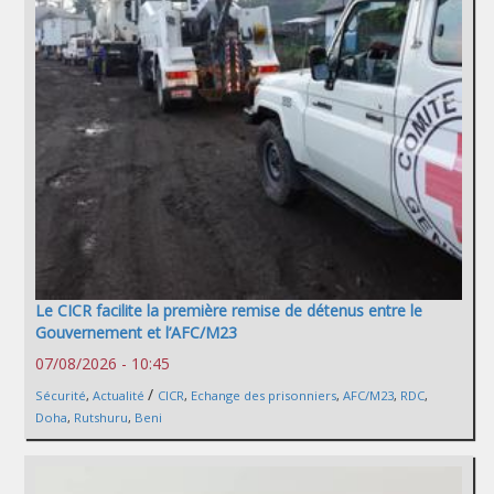
Le CICR facilite la première remise de détenus entre le
Gouvernement et l’AFC/M23
07/08/2026 - 10:45
/
Sécurité
,
Actualité
CICR
,
Echange des prisonniers
,
AFC/M23
,
RDC
,
Doha
,
Rutshuru
,
Beni