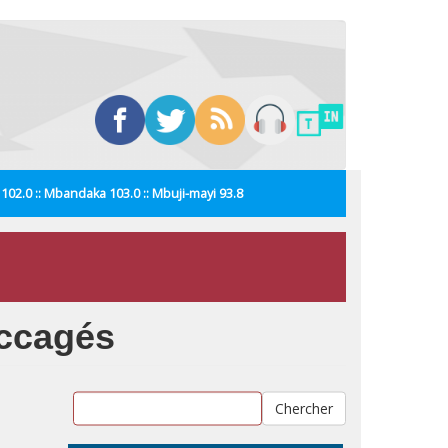
i 102.0 :: Mbandaka 103.0 :: Mbuji-mayi 93.8
accagés
Chercher