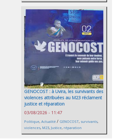
GENOCOST : à Uvira, les survivants des
violences attribuées au M23 réclament
justice et réparation
03/08/2026 - 11:47
/
Politique
,
Actualité
GENOCOST
,
survivants
,
violences
,
M23
,
Justice
,
réparation