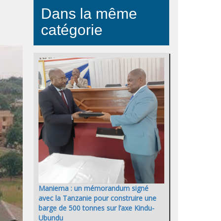
Dans la même
catégorie
Maniema : un mémorandum signé
avec la Tanzanie pour construire une
barge de 500 tonnes sur l’axe Kindu-
Ubundu