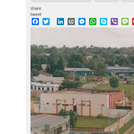
share
tweet
Facebook
Twitter
LinkedIn
WordPress
Messenger
WhatsApp
Skype
Viber
M