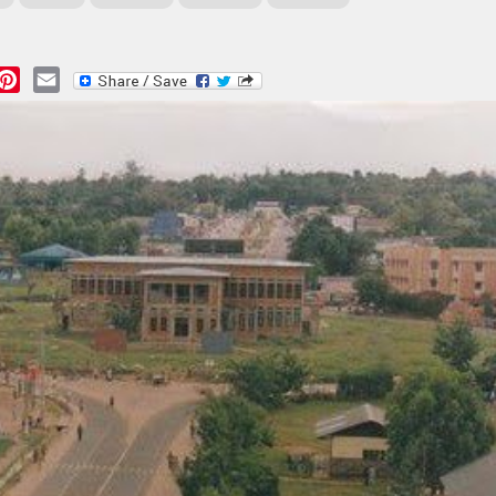
essage
Pinterest
Email