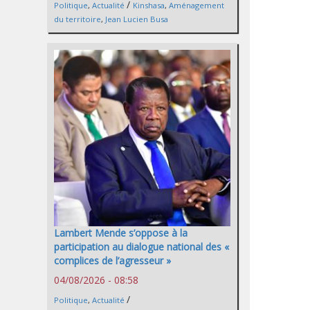
/
Politique
,
Actualité
Kinshasa
,
Aménagement
du territoire
,
Jean Lucien Busa
Lambert Mende s’oppose à la
participation au dialogue national des «
complices de l’agresseur »
04/08/2026 - 08:58
/
Politique
,
Actualité