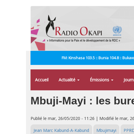
Aller
au
contenu
principal
FM: Kinshasa 103.5 :: Bunia 104.8 :: Bukavu
Accueil
Actualité
Émissions
Jour
Mbuji-Mayi : les b
Publié le mar, 26/05/2020 - 11:26 | Modifié le mar, 2
Jean Marc Kabund-A-Kabund
Mbujimayi
PPR