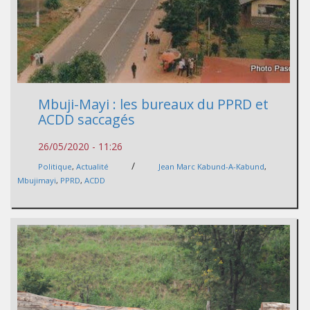
Mbuji-Mayi : les bureaux du PPRD et
ACDD saccagés
26/05/2020 - 11:26
/
Politique
,
Actualité
Jean Marc Kabund-A-Kabund
,
Mbujimayi
,
PPRD
,
ACDD