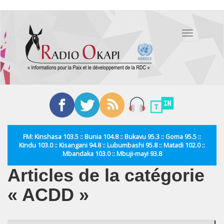
Aller
au
Toggle
contenu
navigation
principal
FM: Kinshasa 103.5 :: Bunia 104.8 :: Bukavu 95.3 :: Goma 95.5 ::
Kindu 103.0 :: Kisangani 94.8 :: Lubumbashi 95.8 :: Matadi 102.0 ::
Mbandaka 103.0 :: Mbuji-mayi 93.8
Articles de la catégorie
« ACDD »