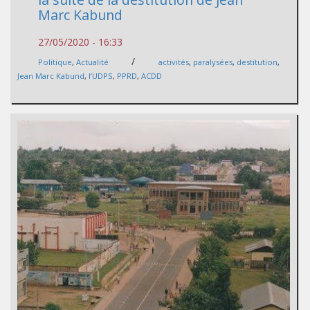
Marc Kabund
27/05/2020 - 16:33
/
Politique
,
Actualité
activités
,
paralysées
,
destitution
,
Jean Marc Kabund
,
l’UDPS
,
PPRD
,
ACDD