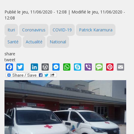
Publié le jeu, 11/06/2020 - 12:08 | Modifié le jeu, 11/06/2020 -
12:08
Ituri
Coronavirus
COVID-19
Patrick Karamura
Santé
Actualité
National
share
tweet
Facebook
Twitter
LinkedIn
WordPress
Messenger
WhatsApp
Skype
Viber
Message
Pinterest
Emai