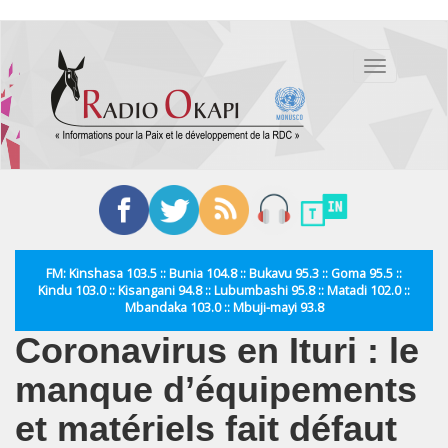
Aller
au
Toggle
contenu
navigation
principal
FM: Kinshasa 103.5 :: Bunia 104.8 :: Bukavu 95.3 :: Goma 95.5 ::
Kindu 103.0 :: Kisangani 94.8 :: Lubumbashi 95.8 :: Matadi 102.0 ::
Mbandaka 103.0 :: Mbuji-mayi 93.8
Coronavirus en Ituri : le
manque d’équipements
et matériels fait défaut