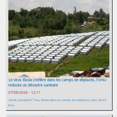
Le virus Ebola s'infiltre dans les camps de déplacés, l'ONU
redoute un désastre sanitaire
07/08/2026 - 12:11
/
Santé
,
Actualité
Onu
,
Ebola dans les camps des déplacés
,
Ituri
,
Nord-
Kivu