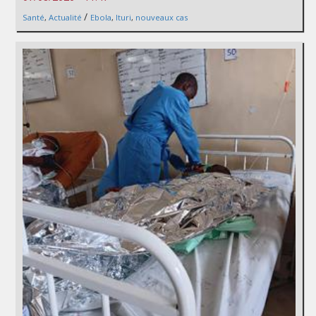
/
Santé
,
Actualité
Ebola
,
Ituri
,
nouveaux cas