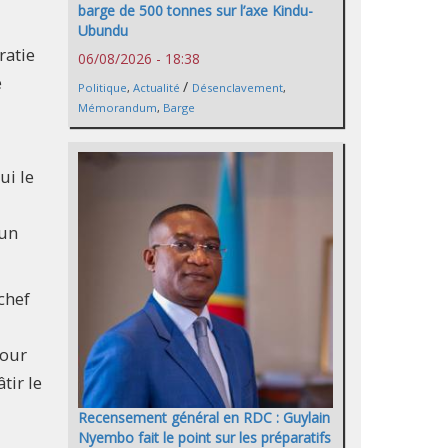
barge de 500 tonnes sur l’axe Kindu-
Ubundu
ratie
06/08/2026 - 18:38
e
/
Politique
,
Actualité
Désenclavement
,
Mémorandum
,
Barge
ui le
'un
chef
pour
tir le
Recensement général en RDC : Guylain
Nyembo fait le point sur les préparatifs