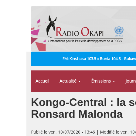
Aller
au
contenu
principal
FM: Kinshasa 103.5 :: Bunia 104.8 :: Bukavu
Accueil
Actualité
Émissions
Jour
Kongo-Central : la s
Ronsard Malonda
Publié le ven, 10/07/2020 - 13:46 | Modifié le ven, 10