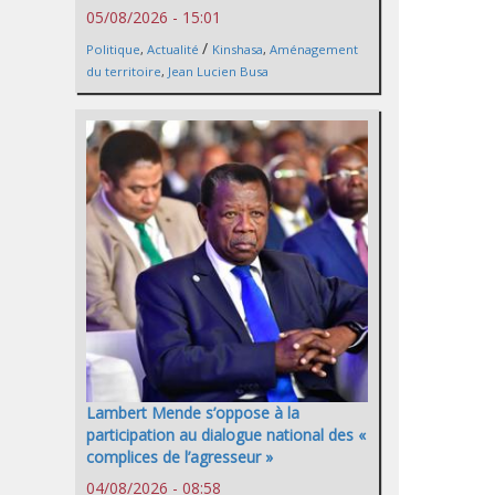
05/08/2026 - 15:01
/
Politique
,
Actualité
Kinshasa
,
Aménagement
du territoire
,
Jean Lucien Busa
Lambert Mende s’oppose à la
participation au dialogue national des «
complices de l’agresseur »
04/08/2026 - 08:58