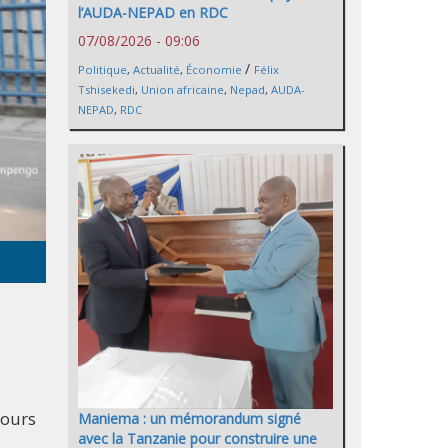
l’AUDA-NEPAD en RDC
07/08/2026 - 09:06
/
Politique
,
Actualité
,
Économie
Félix
Tshisekedi
,
Union africaine
,
Nepad
,
AUDA-
NEPAD
,
RDC
cours
Maniema : un mémorandum signé
avec la Tanzanie pour construire une