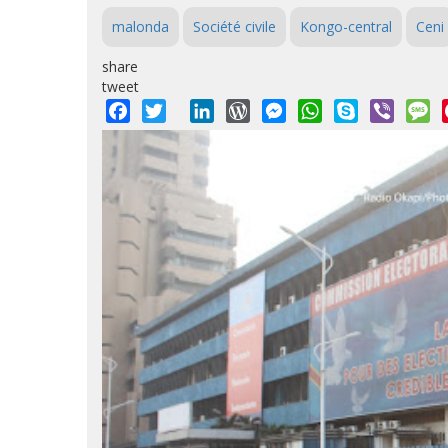
malonda
Société civile
Kongo-central
Ceni
share
tweet
Facebook
Twitter
LinkedIn
WordPress
Messenger
WhatsApp
Skype
Viber
M