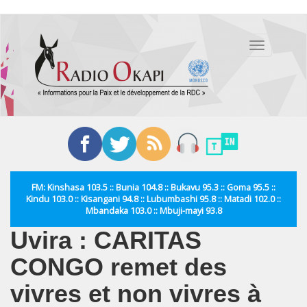
Aller
au
Toggle
contenu
navigation
principal
FM: Kinshasa 103.5 :: Bunia 104.8 :: Bukavu 95.3 :: Goma 95.5 ::
Kindu 103.0 :: Kisangani 94.8 :: Lubumbashi 95.8 :: Matadi 102.0 ::
Mbandaka 103.0 :: Mbuji-mayi 93.8
Uvira : CARITAS
CONGO remet des
vivres et non vivres à