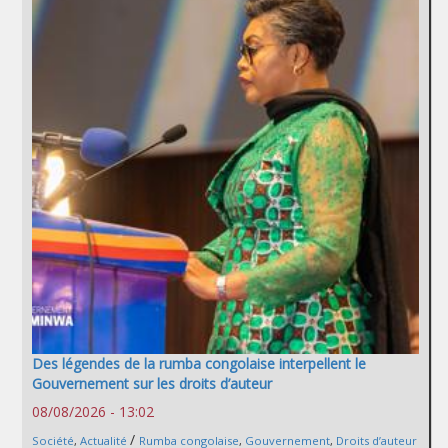
Des légendes de la rumba congolaise interpellent le
Gouvernement sur les droits d’auteur
08/08/2026 - 13:02
/
Société
,
Actualité
Rumba congolaise
,
Gouvernement
,
Droits d’auteur