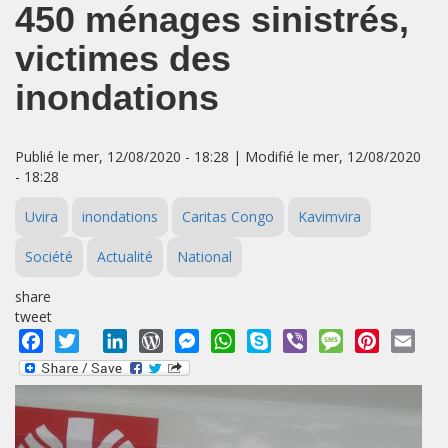
450 ménages sinistrés,
victimes des
inondations
Publié le mer, 12/08/2020 - 18:28 | Modifié le mer, 12/08/2020
- 18:28
Uvira
inondations
Caritas Congo
Kavimvira
Société
Actualité
National
share
tweet
Facebook
Twitter
LinkedIn
WordPress
Messenger
WhatsApp
Skype
Viber
Message
Pinterest
Emai