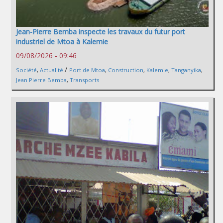
Jean-Pierre Bemba inspecte les travaux du futur port
industriel de Mtoa à Kalemie
09/08/2026 - 09:46
/
Société
,
Actualité
Port de Mtoa
,
Construction
,
Kalemie
,
Tanganyika
,
Jean Pierre Bemba
,
Transports