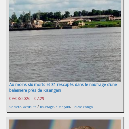
Au moins six morts et 31 rescapés dans le naufrage d’une
baleinière près de Kisangani
09/08/2026 - 07:29
/
Société
,
Actualité
naufrage
,
Kisangani
,
Fleuve congo