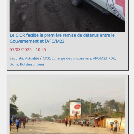
Le CICR facilite la première remise de détenus entre le
Gouvernement et l’AFC/M23
07/08/2026 - 10:45
/
Sécurité
,
Actualité
CICR
,
Echange des prisonniers
,
AFC/M23
,
RDC
,
Doha
,
Rutshuru
,
Beni