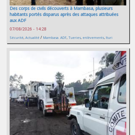
Des corps de civils découverts à Mambasa, plusieurs
habitants portés disparus après des attaques attribuées
aux ADF
07/08/2026 - 14:28
/
Sécurité
,
Actualité
Mambasa. ADF
,
Tueries
,
enlèvements
,
Ituri