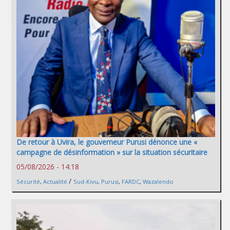
De retour à Uvira, le gouverneur Purusi dénonce une «
campagne de désinformation » sur la situation sécuritaire
05/08/2026 - 14:18
/
Sécurité
,
Actualité
Sud-Kivu
,
Purusi
,
FARDC
,
Wazalendo