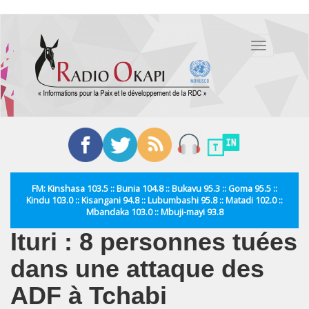
Aller
au
Toggle
contenu
navigation
principal
FM: Kinshasa 103.5 :: Bunia 104.8 :: Bukavu 95.3 :: Goma 95.5 ::
Kindu 103.0 :: Kisangani 94.8 :: Lubumbashi 95.8 :: Matadi 102.0 ::
Mbandaka 103.0 :: Mbuji-mayi 93.8
Ituri : 8 personnes tuées
dans une attaque des
ADF à Tchabi