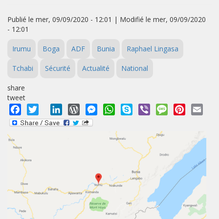
Publié le mer, 09/09/2020 - 12:01 | Modifié le mer, 09/09/2020
- 12:01
Irumu
Boga
ADF
Bunia
Raphael Lingasa
Tchabi
Sécurité
Actualité
National
share
tweet
Facebook
Twitter
LinkedIn
WordPress
Messenger
WhatsApp
Skype
Viber
Message
Pinterest
Emai