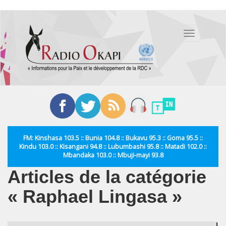
Aller
au
Toggle
contenu
navigation
principal
FM: Kinshasa 103.5 :: Bunia 104.8 :: Bukavu 95.3 :: Goma 95.5 ::
Kindu 103.0 :: Kisangani 94.8 :: Lubumbashi 95.8 :: Matadi 102.0 ::
Mbandaka 103.0 :: Mbuji-mayi 93.8
Articles de la catégorie
« Raphael Lingasa »