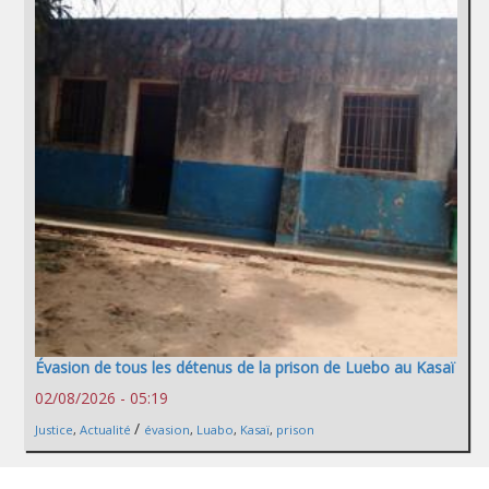
Évasion de tous les détenus de la prison de Luebo au Kasaï
02/08/2026 - 05:19
/
Justice
,
Actualité
évasion
,
Luabo
,
Kasaï
,
prison