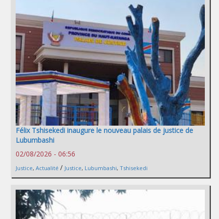
Félix Tshisekedi inaugure le nouveau palais de justice de
Lubumbashi
02/08/2026 - 06:56
/
Justice
,
Actualité
Justice
,
Lubumbashi
,
Tshisekedi