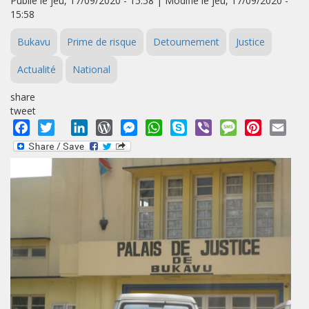
Publié le jeu, 17/09/2020 - 15:58 | Modifié le jeu, 17/09/2020 -
15:58
Bukavu
Prime de risque
Detournement
Justice
Actualité
National
share
tweet
Facebook
Twitter
LinkedIn
WordPress
Messenger
WhatsApp
Skype
Viber
Message
Pinterest
Emai