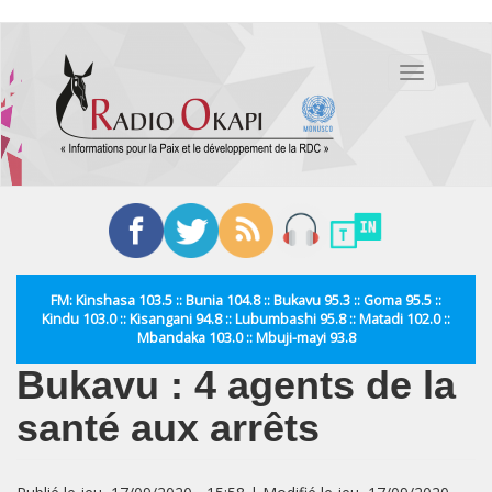
Aller
au
Toggle
contenu
navigation
principal
FM: Kinshasa 103.5 :: Bunia 104.8 :: Bukavu 95.3 :: Goma 95.5 ::
Kindu 103.0 :: Kisangani 94.8 :: Lubumbashi 95.8 :: Matadi 102.0 ::
Mbandaka 103.0 :: Mbuji-mayi 93.8
Bukavu : 4 agents de la
santé aux arrêts