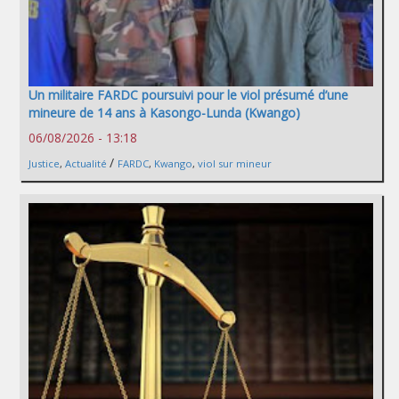
Un militaire FARDC poursuivi pour le viol présumé d’une
mineure de 14 ans à Kasongo-Lunda (Kwango)
06/08/2026 - 13:18
/
Justice
,
Actualité
FARDC
,
Kwango
,
viol sur mineur