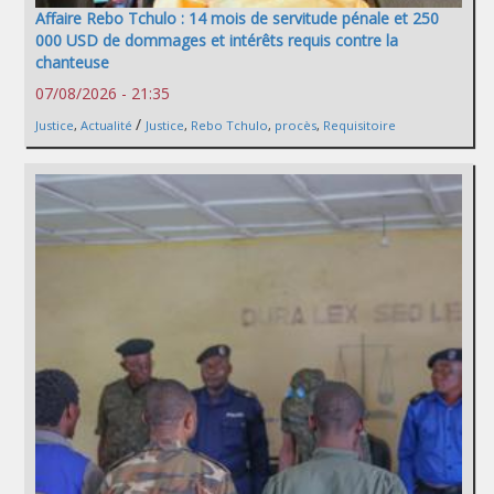
Affaire Rebo Tchulo : 14 mois de servitude pénale et 250
000 USD de dommages et intérêts requis contre la
chanteuse
07/08/2026 - 21:35
/
Justice
,
Actualité
Justice
,
Rebo Tchulo
,
procès
,
Requisitoire