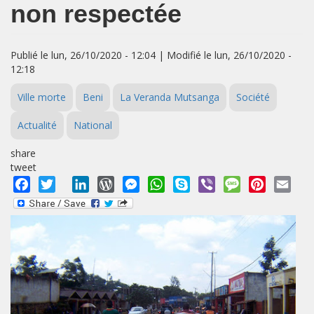
non respectée
Publié le lun, 26/10/2020 - 12:04 | Modifié le lun, 26/10/2020 -
12:18
Ville morte
Beni
La Veranda Mutsanga
Société
Actualité
National
share
tweet
Facebook
Twitter
LinkedIn
WordPress
Messenger
WhatsApp
Skype
Viber
Message
Pinterest
Emai