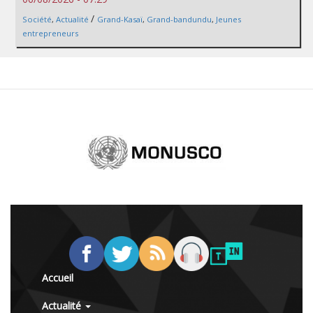
/
Société
,
Actualité
Grand-Kasaï
,
Grand-bandundu
,
Jeunes
entrepreneurs
Accueil
Actualité