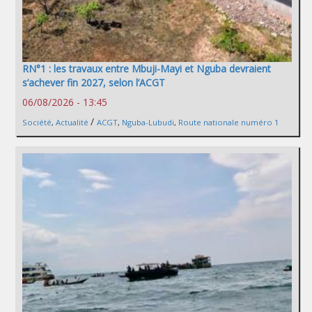
RN°1 : les travaux entre Mbuji-Mayi et Nguba devraient
s’achever fin 2027, selon l’ACGT
06/08/2026 - 13:45
/
Société
,
Actualité
ACGT
,
Nguba-Lubudi
,
Route nationale numéro 1