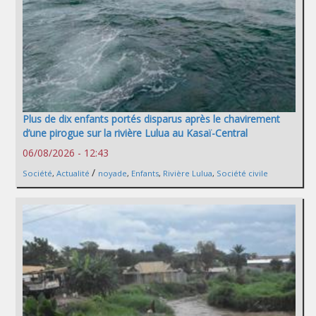
Plus de dix enfants portés disparus après le chavirement
d’une pirogue sur la rivière Lulua au Kasaï-Central
06/08/2026 - 12:43
/
Société
,
Actualité
noyade
,
Enfants
,
Rivière Lulua
,
Société civile