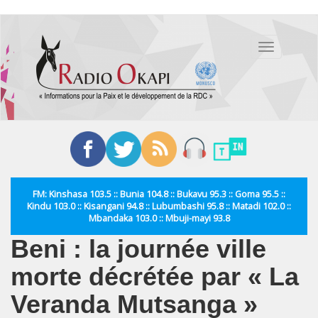
Aller
au
Toggle
contenu
navigation
principal
FM: Kinshasa 103.5 :: Bunia 104.8 :: Bukavu 95.3 :: Goma 95.5 ::
Kindu 103.0 :: Kisangani 94.8 :: Lubumbashi 95.8 :: Matadi 102.0 ::
Mbandaka 103.0 :: Mbuji-mayi 93.8
Beni : la journée ville
morte décrétée par « La
Veranda Mutsanga »