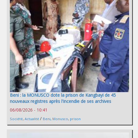
Beni : la MONUSCO dote la prison de Kangbayi de 45
nouveaux registres après l'incendie de ses archives
06/08/2026 - 10:41
/
Société
,
Actualité
Beni
,
Monusco
,
prison