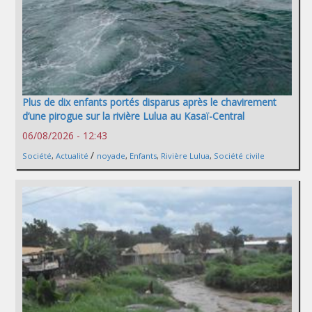
Plus de dix enfants portés disparus après le chavirement
d’une pirogue sur la rivière Lulua au Kasaï-Central
06/08/2026 - 12:43
/
Société
,
Actualité
noyade
,
Enfants
,
Rivière Lulua
,
Société civile