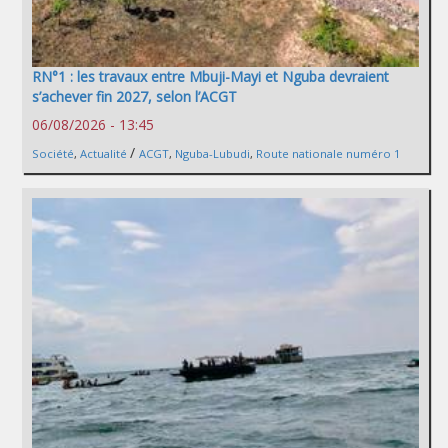
RN°1 : les travaux entre Mbuji-Mayi et Nguba devraient
s’achever fin 2027, selon l’ACGT
06/08/2026 - 13:45
/
Société
,
Actualité
ACGT
,
Nguba-Lubudi
,
Route nationale numéro 1