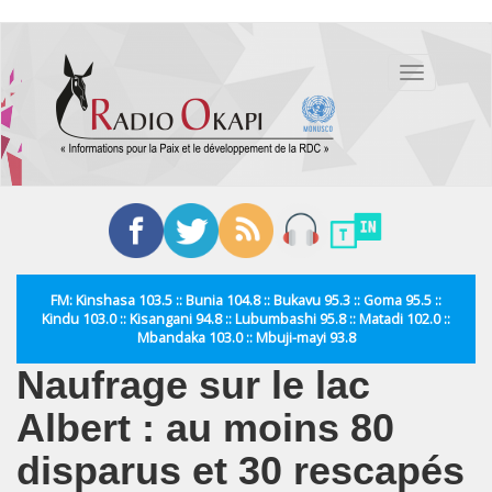
Aller
au
Toggle
contenu
navigation
principal
FM: Kinshasa 103.5 :: Bunia 104.8 :: Bukavu 95.3 :: Goma 95.5 ::
Kindu 103.0 :: Kisangani 94.8 :: Lubumbashi 95.8 :: Matadi 102.0 ::
Mbandaka 103.0 :: Mbuji-mayi 93.8
Naufrage sur le lac
Albert : au moins 80
disparus et 30 rescapés