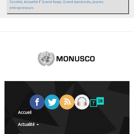
/
Société
,
Actualité
Grand-Kasaï
,
Grand-bandundu
,
Jeunes
entrepreneurs
Accueil
Actualité