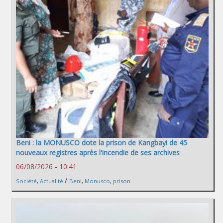
Beni : la MONUSCO dote la prison de Kangbayi de 45
nouveaux registres après l'incendie de ses archives
06/08/2026 - 10:41
/
Société
,
Actualité
Beni
,
Monusco
,
prison